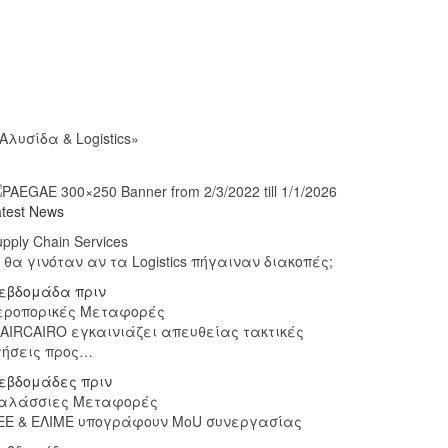
λυσίδα & Logistics»
atest News
pply Chain Services
ι θα γινόταν αν τα Logistics πήγαιναν διακοπές;
 εβδομάδα πριν
εροπορικές Μεταφορές
 AIRCAIRO εγκαινιάζει απευθείας τακτικές
τήσεις προς…
 εβδομάδες πριν
αλάσσιες Μεταφορές
ΕΕ & ΕΛΙΜΕ υπογράφουν MoU συνεργασίας