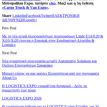
Metropolitan Expo, πατήστε
εδώ
. Μαζί και η 5η έκθεση
«Cargo Truck & Van Expo»
.
Share
Linkedin
Facebook
Twitter
ΗΛΕΚΤΡΟΝΙΚΗ
ΔΙΕΥΘΥΝΣΗ
Google+
Prev Post
Με τη νέα σειρά ηλεκτροκίνητων περονοφόρων Linde E14-E20 &
Xi10-Xi20 έρχεται η Ergotrak στην Εφοδιαστική Αλυσίδα &
Logistics
Next Post
Νέα στρατηγική συνεργασία μεταξύ Automotive Solutions και
Ομίλου Επιχειρήσεων Σαρακάκη
Μπορεί επίσης να σας αρέσει
Περισσότερα από τον συγγραφέα
About Us
Η LOGISTICS EXPO ετοιμάζεται δυναμικά – Δείτε τις
συμμετοχές έως τώρα
LOGISTICS EXPO 2026
Η μεγαλύτερη έκθεση για τα LOGISTICS στην Ελλάδα, για 3η