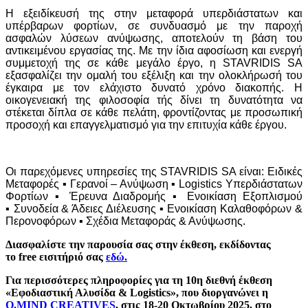
Η εξειδίκευσή της στην μεταφορά υπερδιάστατων και
υπέρβαρων φορτίων, σε συνδυασμό με την παροχή
ασφαλών λύσεων ανύψωσης, αποτελούν τη βάση του
αντικειμένου εργασίας της. Με την ίδια αφοσίωση και ενεργή
συμμετοχή της σε κάθε μεγάλο έργο, η STAVRIDIS SA
εξασφαλίζει την ομαλή του εξέλιξη και την ολοκλήρωσή του
έγκαιρα με τον ελάχιστο δυνατό χρόνο διακοπής.
Η
οικογενειακή της φιλοσοφία τής δίνει τη δυνατότητα να
στέκεται δίπλα σε κάθε πελάτη, φροντίζοντας με προσωπική
προσοχή και επαγγελματισμό για την επιτυχία κάθε έργου.
Οι παρεχόμενες υπηρεσίες της STAVRIDIS SA είναι:
Ειδικές
Μεταφορές
▪
Γερανοί – Ανύψωση
▪
Logistics Υπερδιάστατων
Φορτίων ▪ Έρευνα Διαδρομής
▪
Ενοικίαση Εξοπλισμού
▪
Συνοδεία & Άδειες Διέλευσης
▪
Ενοικίαση Καλαθοφόρων &
Περονοφόρων ▪
Σχέδια Μεταφοράς & Ανύψωσης.
Διασφαλίστε την παρουσία σας στην έκθεση, εκδίδοντας
το free εισιτήριό σας
εδώ.
Για περισσότερες πληροφορίες για τη 10η διεθνή έκθεση
«Εφοδιαστική Αλυσίδα & Logistics», που διοργανώνει η
O.MIND CREATIVES
, στις 18-20 Οκτωβρίου 2025, στο