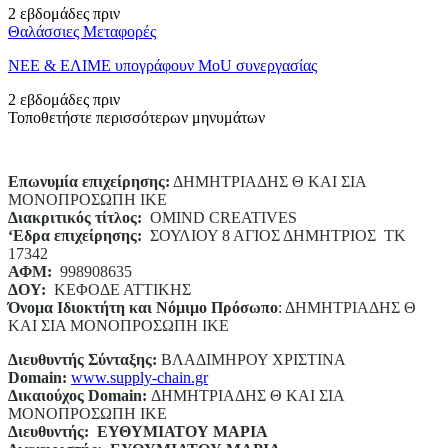
2 εβδομάδες πριν
Θαλάσσιες Μεταφορές
ΝΕΕ & ΕΛΙΜΕ υπογράφουν MoU συνεργασίας
2 εβδομάδες πριν
Τοποθετήστε περισσότερων μηνυμάτων
Επωνυμία επιχείρησης:
ΔΗΜΗΤΡΙΑΔΗΣ Θ ΚΑΙ ΣΙΑ
ΜΟΝΟΠΡΟΣΩΠΗ ΙΚΕ
Διακριτικός τίτλος:
ΟΜΙΝD CREATIVES
‘
E
δρα επιχείρησης:
ΣΟΥΛΙΟΥ 8 ΑΓΙΟΣ ΔΗΜΗΤΡΙΟΣ ΤΚ
17342
ΑΦΜ:
998908635
ΔΟΥ:
ΚΕΦΟΔΕ ΑΤΤΙΚΗΣ
Όνομα Ιδιοκτήτη και Νόμιμο Πρόσωπο
: ΔΗΜΗΤΡΙΑΔΗΣ Θ
ΚΑΙ ΣΙΑ ΜΟΝΟΠΡΟΣΩΠΗ ΙΚΕ
Διευθυντής Σύνταξης:
ΒΛΑΔΙΜΗΡΟΥ ΧΡΙΣΤΙΝΑ
Domain
:
www.supply-chain.gr
Δικαιούχος
Domain
:
ΔΗΜΗΤΡΙΑΔΗΣ Θ ΚΑΙ ΣΙΑ
ΜΟΝΟΠΡΟΣΩΠΗ ΙΚΕ
Διευθυντής:
ΕΥΘΥΜΙΑΤΟΥ ΜΑΡΙΑ