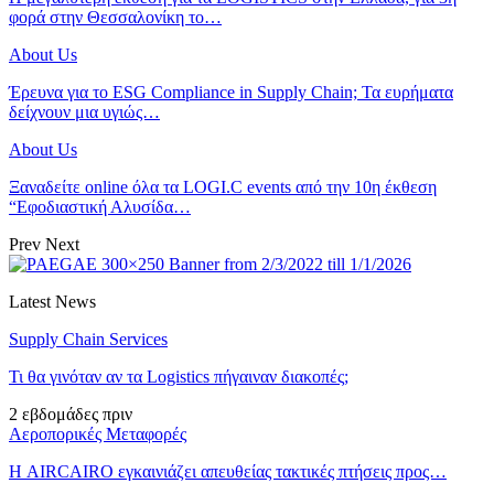
φορά στην Θεσσαλονίκη το…
About Us
Έρευνα για το ESG Compliance in Supply Chain; Τα ευρήματα
δείχνουν μια υγιώς…
About Us
Ξαναδείτε online όλα τα LOGI.C events από την 10η έκθεση
“Εφοδιαστική Αλυσίδα…
Prev
Next
Latest News
Supply Chain Services
Τι θα γινόταν αν τα Logistics πήγαιναν διακοπές;
2 εβδομάδες πριν
Αεροπορικές Μεταφορές
Η AIRCAIRO εγκαινιάζει απευθείας τακτικές πτήσεις προς…