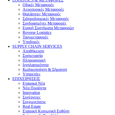
LOGISTICS & ΜΕΤΑΦΟΡΕΣ
Οδικές Μεταφορές
Αεροπορικές Μεταφορές
Θαλάσσιες Μεταφορές
Σιδηροδρομικές Μεταφορές
Συνδυασμένες Μεταφορές
Ευφυή Συστήματα Μεταφορών
Reverse Logistics
Ταχυμεταφορές
Υποδομές
SUPPLY CHAIN SERVICES
Αποθήκευση
Συσκευασία
Πληροφορική
Ιχνηλασιμότητα
Κωδικοποίηση & Σήμανση
Υπηρεσίες
ΕΠΙΧΕΙΡΗΣΕΙΣ
Εταιρικά Νέα
Νέα Προϊόντα
Innovation
Συνέργειες
Συγχωνεύσεις
Real Estate
Εταιρική Κοινωνική Ευθύνη