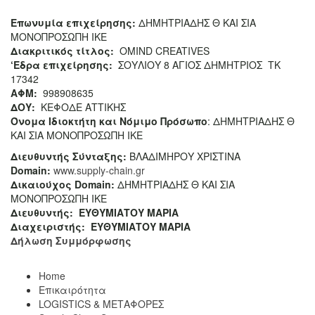
Επωνυμία επιχείρησης:
ΔΗΜΗΤΡΙΑΔΗΣ Θ ΚΑΙ ΣΙΑ
ΜΟΝΟΠΡΟΣΩΠΗ ΙΚΕ
Διακριτικός τίτλος:
ΟΜΙΝD CREATIVES
‘
E
δρα επιχείρησης:
ΣΟΥΛΙΟΥ 8 ΑΓΙΟΣ ΔΗΜΗΤΡΙΟΣ ΤΚ
17342
ΑΦΜ:
998908635
ΔΟΥ:
ΚΕΦΟΔΕ ΑΤΤΙΚΗΣ
Όνομα Ιδιοκτήτη και Νόμιμο Πρόσωπο
: ΔΗΜΗΤΡΙΑΔΗΣ Θ
ΚΑΙ ΣΙΑ ΜΟΝΟΠΡΟΣΩΠΗ ΙΚΕ
Διευθυντής Σύνταξης:
ΒΛΑΔΙΜΗΡΟΥ ΧΡΙΣΤΙΝΑ
Domain
:
www.supply-chain.gr
Δικαιούχος
Domain
:
ΔΗΜΗΤΡΙΑΔΗΣ Θ ΚΑΙ ΣΙΑ
ΜΟΝΟΠΡΟΣΩΠΗ ΙΚΕ
Διευθυντής:
ΕΥΘΥΜΙΑΤΟΥ ΜΑΡΙΑ
Διαχειριστής:
ΕΥΘΥΜΙΑΤΟΥ ΜΑΡΙΑ
Δήλωση Συμμόρφωσης
Home
Επικαιρότητα
LOGISTICS & ΜΕΤΑΦΟΡΕΣ