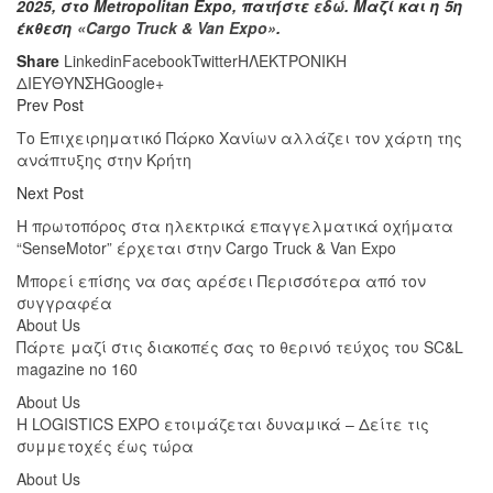
2025, στο Metropolitan Expo, πατήστε
εδώ
. Μαζί και η 5η
έκθεση
«Cargo Truck & Van Expo»
.
Share
Linkedin
Facebook
Twitter
ΗΛΕΚΤΡΟΝΙΚΗ
ΔΙΕΥΘΥΝΣΗ
Google+
Prev Post
Το Επιχειρηματικό Πάρκο Χανίων αλλάζει τον χάρτη της
ανάπτυξης στην Κρήτη
Next Post
Η πρωτοπόρος στα ηλεκτρικά επαγγελματικά οχήματα
“SenseMotor” έρχεται στην Cargo Truck & Van Expo
Μπορεί επίσης να σας αρέσει
Περισσότερα από τον
συγγραφέα
About Us
Πάρτε μαζί στις διακοπές σας το θερινό τεύχος του SC&L
magazine no 160
About Us
Η LOGISTICS EXPO ετοιμάζεται δυναμικά – Δείτε τις
συμμετοχές έως τώρα
About Us