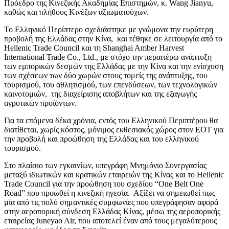
Πρόεδρο της Κινεζικής Ακαδημίας Επιστημών, κ. Wang Jianyu,
καθώς και πλήθους Κινέζων αξιωματούχων.
Το Ελληνικό Περίπτερο σχεδιάστηκε με γνώμονα την ευρύτερη
προβολή της Ελλάδας στην Κίνα, και τέθηκε σε λειτουργία από το
Hellenic Trade Council και τη Shanghai Amber Harvest
International Trade Co., Ltd., με στόχο την περαιτέρω ανάπτυξη
των εμπορικών δεσμών της Ελλάδας με την Κίνα και την ενίσχυση
των σχέσεων των δύο χωρών στους τομείς της ανάπτυξης, του
τουρισμού, του αθλητισμού, των επενδύσεων, των τεχνολογικών
καινοτομιών, της διαχείρισης αποβλήτων και της εξαγωγής
αγροτικών προϊόντων.
Για τα επόμενα δέκα χρόνια, εντός του Ελληνικού Περιπτέρου θα
διατίθεται, χωρίς κόστος, μόνιμος εκθεσιακός χώρος στον ΕΟΤ για
την προβολή και προώθηση της Ελλάδας και του ελληνικού
τουρισμού.
Στο πλαίσιο των εγκαινίων, υπεγράφη Μνημόνιο Συνεργασίας
μεταξύ ιδιωτικών και κρατικών εταιρειών της Κίνας και τo Hellenic
Trade Council για την προώθηση του σχεδίου “One Belt One
Road” που προωθεί η κινεζική ηγεσία. Αξίζει να σημειωθεί πως
μία από τις πολύ σημαντικές συμφωνίες που υπεγράφησαν αφορά
στην αεροπορική σύνδεση Ελλάδας Κίνας, μέσω της αεροπορικής
εταιρείας Juneyao Air, που αποτελεί έναν από τους μεγαλύτερους