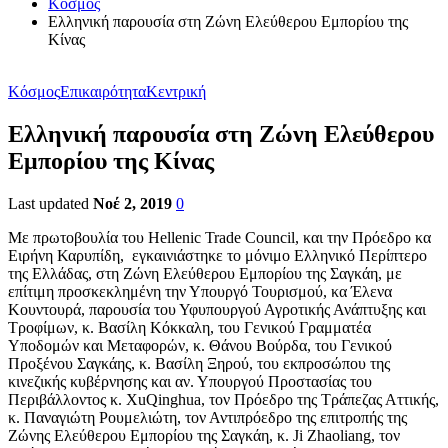
Κόσμος
Ελληνική παρουσία στη Ζώνη Ελεύθερου Εμπορίου της
Κίνας
Κόσμος
Επικαιρότητα
Κεντρική
Ελληνική παρουσία στη Ζώνη Ελεύθερου
Εμπορίου της Κίνας
Last updated
Νοέ 2, 2019
0
Με πρωτοβουλία του Hellenic Trade Council, και την Πρόεδρο κα
Ειρήνη Καρυπίδη, εγκαινιάστηκε το μόνιμο Ελληνικό Περίπτερο
της Ελλάδας, στη Ζώνη Ελεύθερου Εμπορίου της Σαγκάη, με
επίτιμη προσκεκλημένη την Υπουργό Τουρισμού, κα Έλενα
Κουντουρά, παρουσία του Υφυπουργού Αγροτικής Ανάπτυξης και
Τροφίμων, κ. Βασίλη Κόκκαλη, του Γενικού Γραμματέα
Υποδομών και Μεταφορών, κ. Θάνου Βούρδα, του Γενικού
Προξένου Σαγκάης, κ. Βασίλη Ξηρού, του εκπροσώπου της
κινεζικής κυβέρνησης και αν. Υπουργού Προστασίας του
Περιβάλλοντος κ. XuQinghua, τον Πρόεδρο της Τράπεζας Αττικής,
κ. Παναγιώτη Ρουμελιώτη, τον Αντιπρόεδρο της επιτροπής της
Ζώνης Ελεύθερου Εμπορίου της Σαγκάη, κ. Ji Zhaoliang, τον