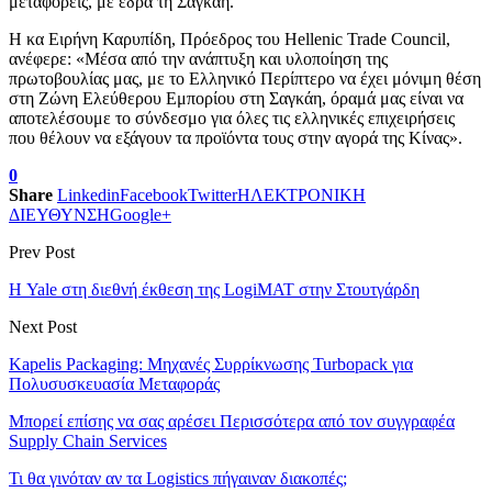
μεταφορείς, με έδρα τη Σαγκάη.
Η κα Ειρήνη Καρυπίδη, Πρόεδρος του Hellenic Trade Council,
ανέφερε: «Μέσα από την ανάπτυξη και υλοποίηση της
πρωτοβουλίας μας, με το Ελληνικό Περίπτερο να έχει μόνιμη θέση
στη Ζώνη Ελεύθερου Εμπορίου στη Σαγκάη, όραμά μας είναι να
αποτελέσουμε το σύνδεσμο για όλες τις ελληνικές επιχειρήσεις
που θέλουν να εξάγουν τα προϊόντα τους στην αγορά της Κίνας».
0
Share
Linkedin
Facebook
Twitter
ΗΛΕΚΤΡΟΝΙΚΗ
ΔΙΕΥΘΥΝΣΗ
Google+
Prev Post
Η Yale στη διεθνή έκθεση της LogiMAT στην Στουτγάρδη
Next Post
Kapelis Packaging: Μηχανές Συρρίκνωσης Turbopack για
Πολυσυσκευασία Μεταφοράς
Μπορεί επίσης να σας αρέσει
Περισσότερα από τον συγγραφέα
Supply Chain Services
Τι θα γινόταν αν τα Logistics πήγαιναν διακοπές;