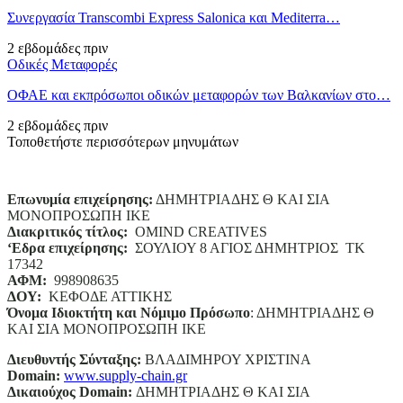
Συνεργασία Transcombi Express Salonica και Mediterra…
2 εβδομάδες πριν
Οδικές Μεταφορές
ΟΦΑΕ και εκπρόσωποι οδικών μεταφορών των Βαλκανίων στο…
2 εβδομάδες πριν
Τοποθετήστε περισσότερων μηνυμάτων
Επωνυμία επιχείρησης:
ΔΗΜΗΤΡΙΑΔΗΣ Θ ΚΑΙ ΣΙΑ
ΜΟΝΟΠΡΟΣΩΠΗ ΙΚΕ
Διακριτικός τίτλος:
ΟΜΙΝD CREATIVES
‘
E
δρα επιχείρησης:
ΣΟΥΛΙΟΥ 8 ΑΓΙΟΣ ΔΗΜΗΤΡΙΟΣ ΤΚ
17342
ΑΦΜ:
998908635
ΔΟΥ:
ΚΕΦΟΔΕ ΑΤΤΙΚΗΣ
Όνομα Ιδιοκτήτη και Νόμιμο Πρόσωπο
: ΔΗΜΗΤΡΙΑΔΗΣ Θ
ΚΑΙ ΣΙΑ ΜΟΝΟΠΡΟΣΩΠΗ ΙΚΕ
Διευθυντής Σύνταξης:
ΒΛΑΔΙΜΗΡΟΥ ΧΡΙΣΤΙΝΑ
Domain
:
www.supply-chain.gr
Δικαιούχος
Domain
:
ΔΗΜΗΤΡΙΑΔΗΣ Θ ΚΑΙ ΣΙΑ