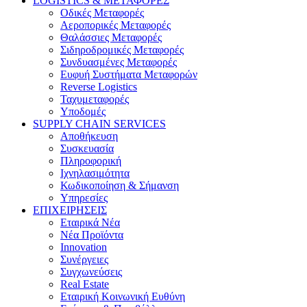
LOGISTICS & ΜΕΤΑΦΟΡΕΣ
Οδικές Μεταφορές
Αεροπορικές Μεταφορές
Θαλάσσιες Μεταφορές
Σιδηροδρομικές Μεταφορές
Συνδυασμένες Μεταφορές
Ευφυή Συστήματα Μεταφορών
Reverse Logistics
Ταχυμεταφορές
Υποδομές
SUPPLY CHAIN SERVICES
Αποθήκευση
Συσκευασία
Πληροφορική
Ιχνηλασιμότητα
Κωδικοποίηση & Σήμανση
Υπηρεσίες
ΕΠΙΧΕΙΡΗΣΕΙΣ
Εταιρικά Νέα
Νέα Προϊόντα
Innovation
Συνέργειες
Συγχωνεύσεις
Real Estate
Εταιρική Κοινωνική Ευθύνη