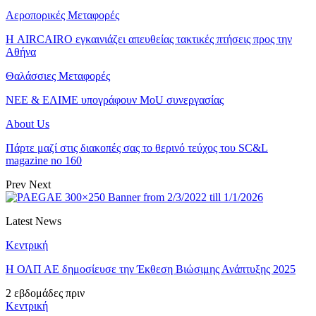
Αεροπορικές Μεταφορές
Η AIRCAIRO εγκαινιάζει απευθείας τακτικές πτήσεις προς την
Αθήνα
Θαλάσσιες Μεταφορές
ΝΕΕ & ΕΛΙΜΕ υπογράφουν MoU συνεργασίας
About Us
Πάρτε μαζί στις διακοπές σας το θερινό τεύχος του SC&L
magazine no 160
Prev
Next
Latest News
Κεντρική
Η ΟΛΠ ΑΕ δημοσίευσε την Έκθεση Βιώσιμης Ανάπτυξης 2025
2 εβδομάδες πριν
Κεντρική