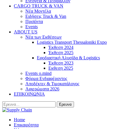
Ενέργεια & Περιβάλλον
CARGO TRUCK & VAN
Νέα Μοντέλα
Ειδήσεις Truck & Van
Προϊόντα
Events
ABOUT US
Νέα των Εκθέσεων
Logistics Transport Thessaloniki Expo
Έκθεση 2024
Έκθεση 2025
Εφοδιαστική Αλυσίδα & Logistics
Έκθεση 2023
Εκθεση 2025
Events o.mind
Φόρμα Ενδιαφέροντος
Αποδέκτες & Τιμοκατάλογος
Αφιερώματα 2026
ΕΠΙΚΟΙΝΩΝΙΑ
Home
Επικαιρότητα