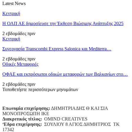
Latest News
Κεντρική
Η ΟΛΠ ΑΕ δημοσίευσε την Έκθεση Βιώσιμης Ανάπτυξης 2025
2 εβδομάδες πριν
Κεντρική
Συνεργασία Transcombi Express Salonica και Mediterra…
2 εβδομάδες πριν
Οδικές Μεταφορές
ΟΦΑΕ και εκπρόσωποι οδικών μεταφορών των Βαλκανίων στο…
2 εβδομάδες πριν
Τοποθετήστε περισσότερων μηνυμάτων
Επωνυμία επιχείρησης:
ΔΗΜΗΤΡΙΑΔΗΣ Θ ΚΑΙ ΣΙΑ
ΜΟΝΟΠΡΟΣΩΠΗ ΙΚΕ
Διακριτικός τίτλος:
ΟΜΙΝD CREATIVES
‘
E
δρα επιχείρησης:
ΣΟΥΛΙΟΥ 8 ΑΓΙΟΣ ΔΗΜΗΤΡΙΟΣ ΤΚ
17342