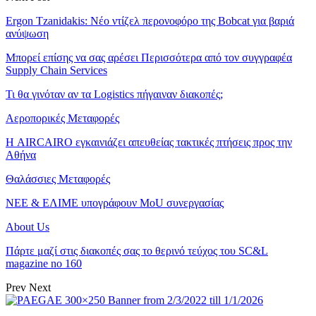
Ergon Tzanidakis: Νέο ντίζελ περονοφόρο της Bobcat για βαριά
ανύψωση
Μπορεί επίσης να σας αρέσει
Περισσότερα από τον συγγραφέα
Supply Chain Services
Τι θα γινόταν αν τα Logistics πήγαιναν διακοπές;
Αεροπορικές Μεταφορές
Η AIRCAIRO εγκαινιάζει απευθείας τακτικές πτήσεις προς την
Αθήνα
Θαλάσσιες Μεταφορές
ΝΕΕ & ΕΛΙΜΕ υπογράφουν MoU συνεργασίας
About Us
Πάρτε μαζί στις διακοπές σας το θερινό τεύχος του SC&L
magazine no 160
Prev
Next