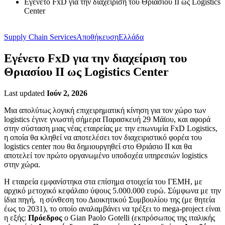
Εγένετο FxD για την διαχείριση του Θριασίου ΙΙ ως Logistics
Center
Supply Chain Services
Αποθήκευση
Ελλάδα
Εγένετο FxD για την διαχείριση του
Θριασίου ΙΙ ως Logistics Center
Last updated
Ιούν 2, 2026
Μια απολύτως λογική επιχειρηματική κίνηση για τον χώρο των
logistics έγινε γνωστή σήμερα Παρασκευή 29 Μάϊου, και αφορά
στην σύσταση μιας νέας εταιρείας με την επωνυμία FxD Logistics,
η οποία θα κληθεί να αποτελέσει τον διαχειριστικό φορέα του
logistics center που θα δημιουργηθεί στο Θριάσιο ΙΙ και θα
αποτελεί τον πρώτο οργανωμένο υποδοχέα υπηρεσιών logistics
στην χώρα.
Η εταιρεία εμφανίστηκα στα επίσημα στοιχεία του ΓΕΜΗ, με
αρχικό μετοχικό κεφάλαιο ύψους 5.000.000 ευρώ. Σύμφωνα με την
ίδια πηγή, η σύνθεση του Διοικητικού Συμβουλίου της (με θητεία
έως το 2031), το οποίο αναλαμβάνει να τρέξει το mega-project είναι
η εξής:
Πρόεδρος
ο Gian Paolo Gotelli (εκπρόσωπος της ιταλικής