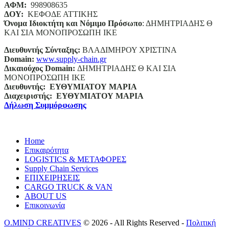
ΑΦΜ:
998908635
ΔΟΥ:
ΚΕΦΟΔΕ ΑΤΤΙΚΗΣ
Όνομα Ιδιοκτήτη και Νόμιμο Πρόσωπο
: ΔΗΜΗΤΡΙΑΔΗΣ Θ
ΚΑΙ ΣΙΑ ΜΟΝΟΠΡΟΣΩΠΗ ΙΚΕ
Διευθυντής Σύνταξης:
ΒΛΑΔΙΜΗΡΟΥ ΧΡΙΣΤΙΝΑ
Domain
:
www.supply-chain.gr
Δικαιούχος
Domain
:
ΔΗΜΗΤΡΙΑΔΗΣ Θ ΚΑΙ ΣΙΑ
ΜΟΝΟΠΡΟΣΩΠΗ ΙΚΕ
Διευθυντής:
ΕΥΘΥΜΙΑΤΟΥ ΜΑΡΙΑ
Διαχειριστής:
ΕΥΘΥΜΙΑΤΟΥ ΜΑΡΙΑ
Δήλωση Συμμόρφωσης
Home
Επικαιρότητα
LOGISTICS & ΜΕΤΑΦΟΡΕΣ
Supply Chain Services
ΕΠΙΧΕΙΡΗΣΕΙΣ
CARGO TRUCK & VAN
ABOUT US
Επικοινωνία
O.MIND CREATIVES
© 2026 - All Rights Reserved -
Πολιτική