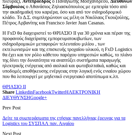
πλευράς),
Αντιπρόεδρος
ο Παναγιώτης Μοσχανδρέου,
Διευθύνων
Σύμβουλος
ο Αθανάσιος Ζηλιασκόπουλος με εμπειρία τόσο από
την ακαδημαϊκή του καριέρα, όσο και από τον σιδηροδρομικό
κλάδο. Το Δ.Σ. συμπληρώνουν ως μέλη οι Νικόλαος Γκουζούλης,
Πέτρος Αρβανίτης και Francisco Javier Juan Casanas.
Η FxD θα διαχειριστεί το ΘΡΙΑΣΙΟ ΙΙ για 30 χρόνια και πέραν της
προφανούς διαχείρισης εμπορευματοκιβωτίων, των
σιδηροδρομικών μεταφορών τελευταίου μιλίου , των
εκτελωνισμών και της επισκευής τροχαίου υλικού, η FxD Logistics
θα έχει και τον ρόλο κάθετου παρόχου υπηρεσιών καθώς, το πλάνο
της δίνει την δυνατότητα να αναπτύξει συστήματα παραγωγής
ηλεκτρικής ενέργειας από αιολικά και φωτοβολταϊκά, καθώς και
υποδομές αποθήκευσης ενέργειας στην λογική ενός ενιαίου χώρου
που θα λειτουργεί με μηδενικό ενεργειακό αποτύπωμα κ.λπ.
ΘΡΙΑΣΙΟ ΙΙ
Share
Linkedin
Facebook
Twitter
ΗΛΕΚΤΡΟΝΙΚΗ
ΔΙΕΥΘΥΝΣΗ
Google+
Prev Post
Δείτε τα συμπεράσματα της ετήσιας πανελλήνιας έρευνας για τα
Logistics του ΣΥΣΠΑΛ παν. Αιγαίου
Next Post