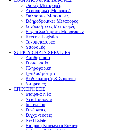
LOGISTICS & ΜΕΤΑΦΟΡΕΣ
Οδικές Μεταφορές
Αεροπορικές Μεταφορές
Θαλάσσιες Μεταφορές
Σιδηροδρομικές Μεταφορές
Συνδυασμένες Μεταφορές
Ευφυή Συστήματα Μεταφορών
Reverse Logistics
Ταχυμεταφορές
Υποδομές
SUPPLY CHAIN SERVICES
Αποθήκευση
Συσκευασία
Πληροφορική
Ιχνηλασιμότητα
Κωδικοποίηση & Σήμανση
Υπηρεσίες
ΕΠΙΧΕΙΡΗΣΕΙΣ
Εταιρικά Νέα
Νέα Προϊόντα
Innovation
Συνέργειες
Συγχωνεύσεις
Real Estate
Εταιρική Κοινωνική Ευθύνη