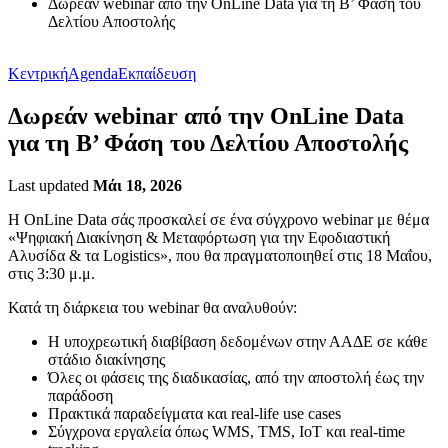
Δωρεάν webinar από την OnLine Data για τη Β’ Φάση του
Δελτίου Αποστολής
Κεντρική
Agenda
Εκπαίδευση
Δωρεάν webinar από την OnLine Data
για τη Β’ Φάση του Δελτίου Αποστολής
Last updated
Μάι 18, 2026
H OnLine Data σάς προσκαλεί σε ένα σύγχρονο webinar με θέμα
«Ψηφιακή Διακίνηση & Μεταφόρτωση για την Εφοδιαστική
Αλυσίδα & τα Logistics», που θα πραγματοποιηθεί στις 18 Μαΐου,
στις 3:30 μ.μ.
Κατά τη διάρκεια του webinar θα αναλυθούν:
Η υποχρεωτική διαβίβαση δεδομένων στην ΑΑΔΕ σε κάθε
στάδιο διακίνησης
Όλες οι φάσεις της διαδικασίας, από την αποστολή έως την
παράδοση
Πρακτικά παραδείγματα και real-life use cases
Σύγχρονα εργαλεία όπως WMS, TMS, IoT και real-time