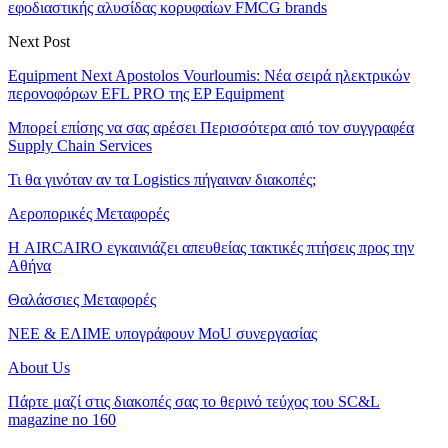
εφοδιαστικής αλυσίδας κορυφαίων FMCG brands
Next Post
Equipment Next Apostolos Vourloumis: Νέα σειρά ηλεκτρικών
περονοφόρων EFL PRO της EP Equipment
Μπορεί επίσης να σας αρέσει
Περισσότερα από τον συγγραφέα
Supply Chain Services
Τι θα γινόταν αν τα Logistics πήγαιναν διακοπές;
Αεροπορικές Μεταφορές
Η AIRCAIRO εγκαινιάζει απευθείας τακτικές πτήσεις προς την
Αθήνα
Θαλάσσιες Μεταφορές
ΝΕΕ & ΕΛΙΜΕ υπογράφουν MoU συνεργασίας
About Us
Πάρτε μαζί στις διακοπές σας το θερινό τεύχος του SC&L
magazine no 160