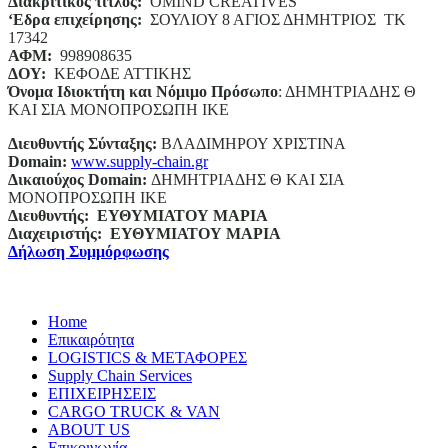
Διακριτικός τίτλος:
ΟΜΙΝD CREATIVES
‘
E
δρα επιχείρησης:
ΣΟΥΛΙΟΥ 8 ΑΓΙΟΣ ΔΗΜΗΤΡΙΟΣ ΤΚ
17342
ΑΦΜ:
998908635
ΔΟΥ:
ΚΕΦΟΔΕ ΑΤΤΙΚΗΣ
Όνομα Ιδιοκτήτη και Νόμιμο Πρόσωπο
: ΔΗΜΗΤΡΙΑΔΗΣ Θ
ΚΑΙ ΣΙΑ ΜΟΝΟΠΡΟΣΩΠΗ ΙΚΕ
Διευθυντής Σύνταξης:
ΒΛΑΔΙΜΗΡΟΥ ΧΡΙΣΤΙΝΑ
Domain
:
www.supply-chain.gr
Δικαιούχος
Domain
:
ΔΗΜΗΤΡΙΑΔΗΣ Θ ΚΑΙ ΣΙΑ
ΜΟΝΟΠΡΟΣΩΠΗ ΙΚΕ
Διευθυντής:
ΕΥΘΥΜΙΑΤΟΥ ΜΑΡΙΑ
Διαχειριστής:
ΕΥΘΥΜΙΑΤΟΥ ΜΑΡΙΑ
Δήλωση Συμμόρφωσης
Home
Επικαιρότητα
LOGISTICS & ΜΕΤΑΦΟΡΕΣ
Supply Chain Services
ΕΠΙΧΕΙΡΗΣΕΙΣ
CARGO TRUCK & VAN
ABOUT US
Επικοινωνία