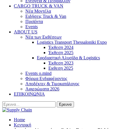
Ενέργεια & Περιβάλλον
CARGO TRUCK & VAN
Νέα Μοντέλα
Ειδήσεις Truck & Van
Προϊόντα
Events
ABOUT US
Νέα των Εκθέσεων
Logistics Transport Thessaloniki Expo
Έκθεση 2024
Έκθεση 2025
Εφοδιαστική Αλυσίδα & Logistics
Έκθεση 2023
Εκθεση 2025
Events o.mind
Φόρμα Ενδιαφέροντος
Αποδέκτες & Τιμοκατάλογος
Αφιερώματα 2026
ΕΠΙΚΟΙΝΩΝΙΑ
Home
Κεντρική