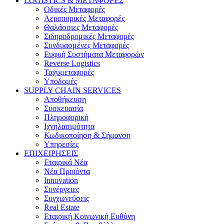
LOGISTICS & ΜΕΤΑΦΟΡΕΣ
Οδικές Μεταφορές
Αεροπορικές Μεταφορές
Θαλάσσιες Μεταφορές
Σιδηροδρομικές Μεταφορές
Συνδυασμένες Μεταφορές
Ευφυή Συστήματα Μεταφορών
Reverse Logistics
Ταχυμεταφορές
Υποδομές
SUPPLY CHAIN SERVICES
Αποθήκευση
Συσκευασία
Πληροφορική
Ιχνηλασιμότητα
Κωδικοποίηση & Σήμανση
Υπηρεσίες
ΕΠΙΧΕΙΡΗΣΕΙΣ
Εταιρικά Νέα
Νέα Προϊόντα
Innovation
Συνέργειες
Συγχωνεύσεις
Real Estate
Εταιρική Κοινωνική Ευθύνη