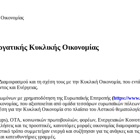
 Οικονομίας
ργατικής Κυκλικής Οικονομίας
α Διαμοιρασμού και τη σχέση τους με την Κυκλική Οικονομία, που ε
τος και Ενέργειας.
γνωμόνων με χρηματοδότηση της Ευρωπαϊκής Επιτροπής
(
https://www
ονομίας, που αξιοποιείται από ομάδα τεσσάρων ευρωπαϊκών πόλεων 
έση για την Κυκλική Οικονομία στο πλαίσιο του Αστικού θεματολογί
tups), ΟΤΑ, κοινωνικών πρωτοβουλιών, φορέων, Ενεργειακών Κοινοτή
κλήσεις και τις προοπτικές, καινοτόμες μορφές οικονομίας διαμοιρασ
ικό τρόπο συμμετείχαν ενεργά και συζήτησαν για τις ανάγκες και τις
και κατευθυντήριες γραμμές.