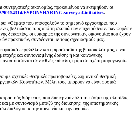
ι συνεργατικής οικονομίας, προκειμένου να εκτιμηθούν οι
s3/90154314/ESPONSHARING-survey-of-initiatives
.
ρε: «Θέματα που απασχολούν το σημερινό εργαστήριο, που
μενες βελτιώσεις τους από τη σκοπιά των επιχειρήσεων, των φορέων
ενης δεκαετίας, οι ευκαιρίες της συνεργατικής οικονομίας που έχουν
ικών πρακτικών, συνδέονται με τους σχεδιασμούς μας.
φυσικό περιβάλλον και η προστασία της βιοποικιλότητας, είναι
μετοχής και συντονισμένης δράσης ή και κοινωνικής
ου αναπτύσσονται σε διεθνές επίπεδο, η άμεση σχέση παραγωγού-
άνουμε σχετικές θεσμικές πρωτοβουλίες. Σημαντική θεσμική
νεργειακών Κοινοτήτων. Μέλη τους μπορούν να είναι φυσικά
ετραετούς διάρκειας, που διαπερνούν όλο το φάσμα της αλυσίδας
και με συντονισμό μεταξύ της διοίκησης, της επιστημονικής
σω διαλόγου με την κοινωνία και την αγορά».