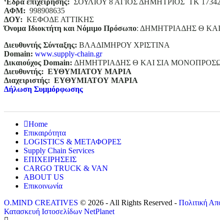
‘
E
δρα επιχείρησης:
ΣΟΥΛΙΟΥ 8 ΑΓΙΟΣ ΔΗΜΗΤΡΙΟΣ ΤΚ 1734
ΑΦΜ:
998908635
ΔΟΥ:
ΚΕΦΟΔΕ ΑΤΤΙΚΗΣ
Όνομα Ιδιοκτήτη και Νόμιμο Πρόσωπο
: ΔΗΜΗΤΡΙΑΔΗΣ Θ ΚΑ
Διευθυντής Σύνταξης:
ΒΛΑΔΙΜΗΡΟΥ ΧΡΙΣΤΙΝΑ
Domain
:
www.supply-chain.gr
Δικαιούχος
Domain
:
ΔΗΜΗΤΡΙΑΔΗΣ Θ ΚΑΙ ΣΙΑ ΜΟΝΟΠΡΟΣ
Διευθυντής:
ΕΥΘΥΜΙΑΤΟΥ ΜΑΡΙΑ
Διαχειριστής:
ΕΥΘΥΜΙΑΤΟΥ ΜΑΡΙΑ
Δήλωση Συμμόρφωσης
Home
Επικαιρότητα
LOGISTICS & ΜΕΤΑΦΟΡΕΣ
Supply Chain Services
ΕΠΙΧΕΙΡΗΣΕΙΣ
CARGO TRUCK & VAN
ABOUT US
Επικοινωνία
O.MIND CREATIVES
© 2026 - All Rights Reserved -
Πολιτική Απ
Κατασκευή Ιστοσελίδων
NetPlanet