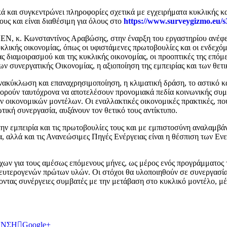
ά και συγκεντρώνει πληροφορίες σχετικά με εγχειρήματα κυκλικής κα
τους και είναι διαθέσιμη για όλους στο
https://www.surveygizmo.eu/
Ν, κ. Κωνσταντίνος Αραβώσης, στην έναρξη του εργαστηρίου ανέφε
υκλικής οικονομίας, όπως οι υφιστάμενες πρωτοβουλίες και οι ενδεχό
ίας διαμοιρασμού και της κυκλικής οικονομίας, οι προοπτικές της επόμ
ν συνεργατικής Οικονομίας, η αξιοποίηση της εμπειρίας και των θετ
ακύκλωση και επαναχρησιμοποίηση, η κλιματική δράση, το αστικό και 
μπορούν ταυτόχρονα να αποτελέσουν προνομιακά πεδία κοινωνικής συμ
ων οικονομικών μοντέλων. Οι εναλλακτικές οικονομικές πρακτικές, π
τική συνεργασία, αυξάνουν τον θετικό τους αντίκτυπο.
την εμπειρία και τις πρωτοβουλίες τους και με εμπιστοσύνη αναλαμβ
α, αλλά και τις Ανανεώσιμες Πηγές Ενέργειας είναι η θέσπιση των Ε
ων για τους αμέσως επόμενους μήνες, ως μέρος ενός προγράμματος τ
ευτερογενών πρώτων υλών. Οι στόχοι θα υλοποιηθούν σε συνεργασία 
οντας συνέργειες συμβατές με την μετάβαση στο κυκλικό μοντέλο, μέ
ΥΝΣΗ
Google+