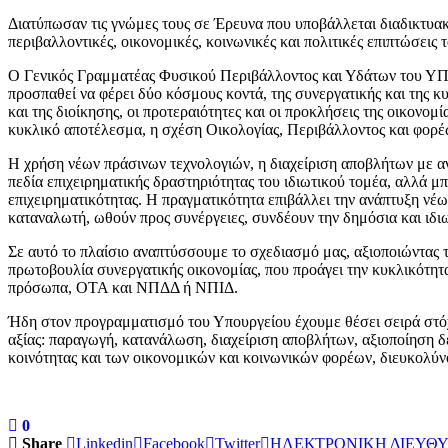
Διατύπωσαν τις γνώμες τους σε Έρευνα που υποβάλλεται διαδικτυακ
περιβαλλοντικές, οικονομικές, κοινωνικές και πολιτικές επιπτώσεις 
Ο Γενικός Γραμματέας Φυσικού Περιβάλλοντος και Υδάτων του ΥΠΕ
προσπαθεί να φέρει δύο κόσμους κοντά, της συνεργατικής και της κ
και της διοίκησης, οι προτεραιότητες και οι προκλήσεις της οικονομ
κυκλικό αποτέλεσμα, η σχέση Οικολογίας, Περιβάλλοντος και φορέω
Η χρήση νέων πράσινων τεχνολογιών, η διαχείριση αποβλήτων με αν
πεδία επιχειρηματικής δραστηριότητας του ιδιωτικού τομέα, αλλά 
επιχειρηματικότητας. Η πραγματικότητα επιβάλλει την ανάπτυξη νέ
καταναλωτή, ωθούν προς συνέργειες, συνδέουν την δημόσια και ιδιω
Σε αυτό το πλαίσιο αναπτύσσουμε το σχεδιασμό μας, αξιοποιώντας 
πρωτοβουλία συνεργατικής οικονομίας, που προάγει την κυκλικότητ
πρόσωπα, ΟΤΑ και ΝΠΔΔ ή ΝΠΙΔ.
Ήδη στον προγραμματισμό του Υπουργείου έχουμε θέσει σειρά στόχ
αξίας: παραγωγή, κατανάλωση, διαχείριση αποβλήτων, αξιοποίηση δ
κοινότητας και των οικονομικών και κοινωνικών φορέων, διευκολύν
0
Share
Linkedin
Facebook
Twitter
ΗΛΕΚΤΡΟΝΙΚΗ ΔΙΕΥΘ