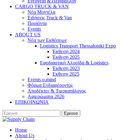
Ενέργεια & Περιβάλλον
CARGO TRUCK & VAN
Νέα Μοντέλα
Ειδήσεις Truck & Van
Προϊόντα
Events
ABOUT US
Νέα των Εκθέσεων
Logistics Transport Thessaloniki Expo
Έκθεση 2024
Έκθεση 2025
Εφοδιαστική Αλυσίδα & Logistics
Έκθεση 2023
Εκθεση 2025
Events o.mind
Φόρμα Ενδιαφέροντος
Αποδέκτες & Τιμοκατάλογος
Αφιερώματα 2026
ΕΠΙΚΟΙΝΩΝΙΑ
Home
About Us