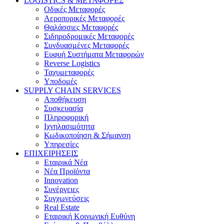
LOGISTICS & ΜΕΤΑΦΟΡΕΣ
Οδικές Μεταφορές
Αεροπορικές Μεταφορές
Θαλάσσιες Μεταφορές
Σιδηροδρομικές Μεταφορές
Συνδυασμένες Μεταφορές
Ευφυή Συστήματα Μεταφορών
Reverse Logistics
Ταχυμεταφορές
Υποδομές
SUPPLY CHAIN SERVICES
Αποθήκευση
Συσκευασία
Πληροφορική
Ιχνηλασιμότητα
Κωδικοποίηση & Σήμανση
Υπηρεσίες
ΕΠΙΧΕΙΡΗΣΕΙΣ
Εταιρικά Νέα
Νέα Προϊόντα
Innovation
Συνέργειες
Συγχωνεύσεις
Real Estate
Εταιρική Κοινωνική Ευθύνη