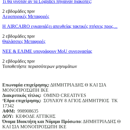
Τι θα γινόταν αν τα Logistics πήγαιναν διακοπές;
2 εβδομάδες πριν
Αεροπορικές Μεταφορές
Η AIRCAIRO εγκαινιάζει απευθείας τακτικές πτήσεις προς…
2 εβδομάδες πριν
Θαλάσσιες Μεταφορές
ΝΕΕ & ΕΛΙΜΕ υπογράφουν MoU συνεργασίας
2 εβδομάδες πριν
Τοποθετήστε περισσότερων μηνυμάτων
Επωνυμία επιχείρησης:
ΔΗΜΗΤΡΙΑΔΗΣ Θ ΚΑΙ ΣΙΑ
ΜΟΝΟΠΡΟΣΩΠΗ ΙΚΕ
Διακριτικός τίτλος:
ΟΜΙΝD CREATIVES
‘
E
δρα επιχείρησης:
ΣΟΥΛΙΟΥ 8 ΑΓΙΟΣ ΔΗΜΗΤΡΙΟΣ ΤΚ
17342
ΑΦΜ:
998908635
ΔΟΥ:
ΚΕΦΟΔΕ ΑΤΤΙΚΗΣ
Όνομα Ιδιοκτήτη και Νόμιμο Πρόσωπο
: ΔΗΜΗΤΡΙΑΔΗΣ Θ
ΚΑΙ ΣΙΑ ΜΟΝΟΠΡΟΣΩΠΗ ΙΚΕ