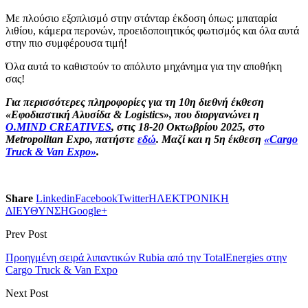
Με πλούσιο εξοπλισμό στην στάνταρ έκδοση όπως: μπαταρία
λιθίου, κάμερα περονών, προειδοποιητικός φωτισμός και όλα αυτά
στην πιο συμφέρουσα τιμή!
Όλα αυτά το καθιστούν το απόλυτο μηχάνημα για την αποθήκη
σας!
Για περισσότερες πληροφορίες για τη 10η διεθνή έκθεση
«Εφοδιαστική Αλυσίδα & Logistics», που διοργανώνει η
O.MIND CREATIVES
, στις 18-20 Οκτωβρίου 2025, στο
Metropolitan Expo, πατήστε
εδώ
. Μαζί και η 5η έκθεση
«Cargo
Truck & Van Expo»
.
Share
Linkedin
Facebook
Twitter
ΗΛΕΚΤΡΟΝΙΚΗ
ΔΙΕΥΘΥΝΣΗ
Google+
Prev Post
Προηγμένη σειρά λιπαντικών Rubia από την TotalEnergies στην
Cargo Truck & Van Expo
Next Post