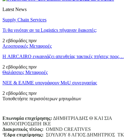
Latest News
Supply Chain Services
Τι θα γινόταν αν τα Logistics πήγαιναν διακοπές;
2 εβδομάδες πριν
Αεροπορικές Μεταφορές
Η AIRCAIRO εγκαινιάζει απευθείας τακτικές πτήσεις προς…
2 εβδομάδες πριν
Θαλάσσιες Μεταφορές
ΝΕΕ & ΕΛΙΜΕ υπογράφουν MoU συνεργασίας
2 εβδομάδες πριν
Τοποθετήστε περισσότερων μηνυμάτων
Επωνυμία επιχείρησης:
ΔΗΜΗΤΡΙΑΔΗΣ Θ ΚΑΙ ΣΙΑ
ΜΟΝΟΠΡΟΣΩΠΗ ΙΚΕ
Διακριτικός τίτλος:
ΟΜΙΝD CREATIVES
‘
E
δρα επιχείρησης:
ΣΟΥΛΙΟΥ 8 ΑΓΙΟΣ ΔΗΜΗΤΡΙΟΣ ΤΚ