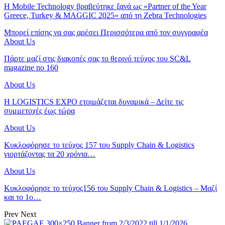
Η Mobile Technology βραβεύτηκε ξανά ως «Partner of the Year
Greece, Turkey & MAGGIC 2025» από τη Zebra Technologies
Μπορεί επίσης να σας αρέσει
Περισσότερα από τον συγγραφέα
About Us
Πάρτε μαζί στις διακοπές σας το θερινό τεύχος του SC&L
magazine no 160
About Us
Η LOGISTICS EXPO ετοιμάζεται δυναμικά – Δείτε τις
συμμετοχές έως τώρα
About Us
Κυκλοφόρησε το τεύχος 157 του Supply Chain & Logistics
γιορτάζοντας τα 20 χρόνια…
About Us
Κυκλοφόρησε το τεύχος156 του Supply Chain & Logistics – Μαζί
και το 1ο…
Prev
Next