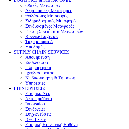
LOGISTICS & ΜΕΤΑΦΟΡΕΣ
Οδικές Μεταφορές
Αεροπορικές Μεταφορές
Θαλάσσιες Μεταφορές
Σιδηροδρομικές Μεταφορές
Συνδυασμένες Μεταφορές
Ευφυή Συστήματα Μεταφορών
Reverse Logistics
Ταχυμεταφορές
Υποδομές
SUPPLY CHAIN SERVICES
Αποθήκευση
Συσκευασία
Πληροφορική
Ιχνηλασιμότητα
Κωδικοποίηση & Σήμανση
Υπηρεσίες
ΕΠΙΧΕΙΡΗΣΕΙΣ
Εταιρικά Νέα
Νέα Προϊόντα
Innovation
Συνέργειες
Συγχωνεύσεις
Real Estate
Εταιρική Κοινωνική Ευθύνη