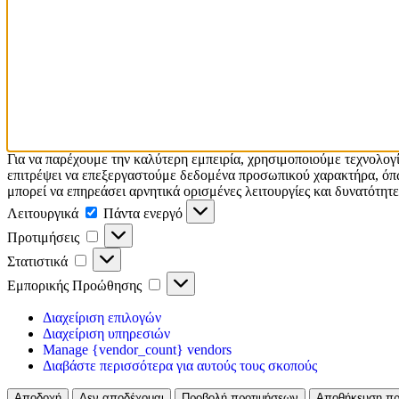
Για να παρέχουμε την καλύτερη εμπειρία, χρησιμοποιούμε τεχνολογ
επιτρέψει να επεξεργαστούμε δεδομένα προσωπικού χαρακτήρα, όπω
μπορεί να επηρεάσει αρνητικά ορισμένες λειτουργίες και δυνατότητε
Λειτουργικά
Λειτουργικά
Πάντα ενεργό
Προτιμήσεις
Προτιμήσεις
Στατιστικά
Στατιστικά
Εμπορικής
Εμπορικής Προώθησης
Προώθησης
Διαχείριση επιλογών
Διαχείριση υπηρεσιών
Manage {vendor_count} vendors
Διαβάστε περισσότερα για αυτούς τους σκοπούς
Αποδοχή
Δεν αποδέχομαι
Προβολή προτιμήσεων
Αποθήκευση πρ