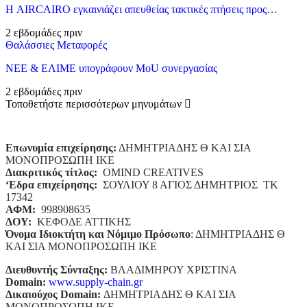
Η AIRCAIRO εγκαινιάζει απευθείας τακτικές πτήσεις προς…
2 εβδομάδες πριν
Θαλάσσιες Μεταφορές
ΝΕΕ & ΕΛΙΜΕ υπογράφουν MoU συνεργασίας
2 εβδομάδες πριν
Τοποθετήστε περισσότερων μηνυμάτων
Επωνυμία επιχείρησης:
ΔΗΜΗΤΡΙΑΔΗΣ Θ ΚΑΙ ΣΙΑ
ΜΟΝΟΠΡΟΣΩΠΗ ΙΚΕ
Διακριτικός τίτλος:
ΟΜΙΝD CREATIVES
‘
E
δρα επιχείρησης:
ΣΟΥΛΙΟΥ 8 ΑΓΙΟΣ ΔΗΜΗΤΡΙΟΣ ΤΚ
17342
ΑΦΜ:
998908635
ΔΟΥ:
ΚΕΦΟΔΕ ΑΤΤΙΚΗΣ
Όνομα Ιδιοκτήτη και Νόμιμο Πρόσωπο
: ΔΗΜΗΤΡΙΑΔΗΣ Θ
ΚΑΙ ΣΙΑ ΜΟΝΟΠΡΟΣΩΠΗ ΙΚΕ
Διευθυντής Σύνταξης:
ΒΛΑΔΙΜΗΡΟΥ ΧΡΙΣΤΙΝΑ
Domain
:
www.supply-chain.gr
Δικαιούχος
Domain
:
ΔΗΜΗΤΡΙΑΔΗΣ Θ ΚΑΙ ΣΙΑ
ΜΟΝΟΠΡΟΣΩΠΗ ΙΚΕ