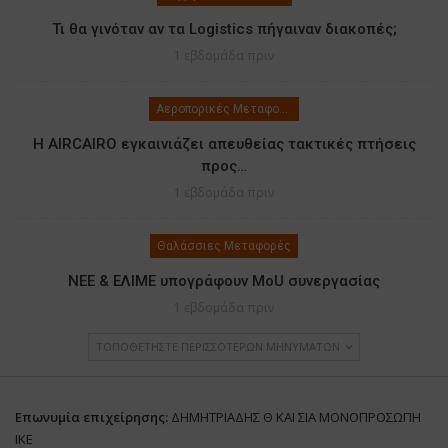
Τι θα γινόταν αν τα Logistics πήγαιναν διακοπές;
1 εβδομάδα πριν
Αεροπορικές Μεταφορές
Η AIRCAIRO εγκαινιάζει απευθείας τακτικές πτήσεις
προς…
1 εβδομάδα πριν
Θαλάσσιες Μεταφορές
ΝΕΕ & ΕΛΙΜΕ υπογράφουν MoU συνεργασίας
1 εβδομάδα πριν
ΤΟΠΟΘΕΤΉΣΤΕ ΠΕΡΙΣΣΌΤΕΡΩΝ ΜΗΝΥΜΆΤΩΝ
Επωνυμία επιχείρησης:
ΔΗΜΗΤΡΙΑΔΗΣ Θ ΚΑΙ ΣΙΑ ΜΟΝΟΠΡΟΣΩΠΗ
ΙΚΕ