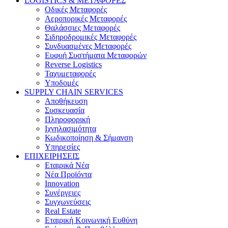
LOGISTICS & ΜΕΤΑΦΟΡΕΣ
Οδικές Μεταφορές
Αεροπορικές Μεταφορές
Θαλάσσιες Μεταφορές
Σιδηροδρομικές Μεταφορές
Συνδυασμένες Μεταφορές
Ευφυή Συστήματα Μεταφορών
Reverse Logistics
Ταχυμεταφορές
Υποδομές
SUPPLY CHAIN SERVICES
Αποθήκευση
Συσκευασία
Πληροφορική
Ιχνηλασιμότητα
Κωδικοποίηση & Σήμανση
Υπηρεσίες
ΕΠΙΧΕΙΡΗΣΕΙΣ
Εταιρικά Νέα
Νέα Προϊόντα
Innovation
Συνέργειες
Συγχωνεύσεις
Real Estate
Εταιρική Κοινωνική Ευθύνη