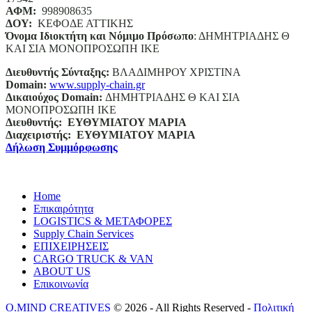
ΑΦΜ:
998908635
ΔΟΥ:
ΚΕΦΟΔΕ ΑΤΤΙΚΗΣ
Όνομα Ιδιοκτήτη και Νόμιμο Πρόσωπο
: ΔΗΜΗΤΡΙΑΔΗΣ Θ
ΚΑΙ ΣΙΑ ΜΟΝΟΠΡΟΣΩΠΗ ΙΚΕ
Διευθυντής Σύνταξης:
ΒΛΑΔΙΜΗΡΟΥ ΧΡΙΣΤΙΝΑ
Domain
:
www.supply-chain.gr
Δικαιούχος
Domain
:
ΔΗΜΗΤΡΙΑΔΗΣ Θ ΚΑΙ ΣΙΑ
ΜΟΝΟΠΡΟΣΩΠΗ ΙΚΕ
Διευθυντής:
ΕΥΘΥΜΙΑΤΟΥ ΜΑΡΙΑ
Διαχειριστής:
ΕΥΘΥΜΙΑΤΟΥ ΜΑΡΙΑ
Δήλωση Συμμόρφωσης
Home
Επικαιρότητα
LOGISTICS & ΜΕΤΑΦΟΡΕΣ
Supply Chain Services
ΕΠΙΧΕΙΡΗΣΕΙΣ
CARGO TRUCK & VAN
ABOUT US
Επικοινωνία
O.MIND CREATIVES
© 2026 - All Rights Reserved -
Πολιτική