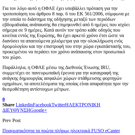
Για τον λόγο αυτό η ΟΦΑΕ έχει υποβάλλει πρόταση για την
τροποποίηση του άρθρου 8 παρ. 6 του ΕΚ 561/2006, σύμφωνα με
την οποία το διάστημα της οδήγησης μεταξύ των περιόδων
εβδομαδιαίας ανάπαυσης θα επιμηκυνθεί από 6 ημέρες που ισχύει
σήμερα σε 9 ημέρες. Κατά αυτόν τον τρόπο κάθε οδηγός που
κινείται εντός της Ευρώπης, θα έχει αρκετό χρόνο έτσι ώστε να
διανύσει τα απαιτούμενα χιλιόμετρα για την ολοκλήρωση ενός
δρομολογίου και την επιστροφή του στην χώρα εγκατάστασής του,
προκειμένου να περάσει τον χρόνο ανάπαυσης στον προσωπικό
του χώρο.
Παράλληλα, η ΟΦΑΕ μέσω της Διεθνούς Ένωσης IRU,
συμμετέχει σε πανευρωπαϊκή έρευνα για την καταγραφή της
ανάγκης δημιουργίας ασφαλών χώρων στάθμευσης φορτηγών
οχημάτων, τα αποτελέσματα της οποίας είναι απαραίτητα πριν την
θεσμοθέτηση αντίστοιχων μέτρων.
0
Share
Linkedin
Facebook
Twitter
ΗΛΕΚΤΡΟΝΙΚΗ
ΔΙΕΥΘΥΝΣΗ
Google+
Prev Post
Πραγματικότητα τα πρώτα πλήρως ηλεκτρικά FUSO eCanter