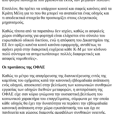
Επιπλέον, θα πρέπει να υπάρχουν κοινοί και σαφείς κανόνες από τα
Κράτη Μέλη για το που θα μπορεί να αναπαύεται ένας οδηγός και
τι αποδεικτικά στοιχεία θα προσκομίζει στους ελεγκτικούς
μηχανισμούς.
Καθώς τίποτα από τα παραπάνω δεν ισχύει, καθώς οι ασφαλείς
χώροι στάθμευσης για φορτηγά είναι ελάχιστοι στο σύνολο του
ευρωπαϊκού οδικού δικτύου, ενώ η απόφαση του Δικαστηρίου της
ΕΕ δεν ορίζει κανένα κοινό κανόνα εφαρμογής, αντιθέτως το
αφήνει ρητά στην διακριτική ευχέρεια κάθε Κ-Μ με τον κίνδυνο
πολύ σύντομα να αντιμετωπίσουμε πολλές διαφορετικές και
ασαφείς νομοθεσίες».
Οι προτάσεις της ΟΦΑΕ
Καθώς το μέτρο της απαγόρευσης της διανυκτέρευσης εντός της
καμπίνας του οχήματος κατά την κανονική εβδομαδιαία ανάπαυση
ενός οδηγού, αποσκοπεί στην βελτίωση των κοινωνικών συνθηκών
εργασίας των οδηγών διεθνών μεταφορών, η αντιπρόταση της
ΟΦΑΕ είχε σαν κύριο γνώμονα την ουσιαστική βελτίωση του
κοινωνικού χαρακτήρα του επαγγέλματος, σύμφωνα με την οποία
κάθε οδηγός θα έχει την δυνατότητα να περάσει την εβδομαδιαία
κανονική ανάπαυση στην χώρα εγκατάστασής του και όχι σε
πανδοχεία και χώρους διαμονής αμφιβόλων συνθηκών υγιεινής.