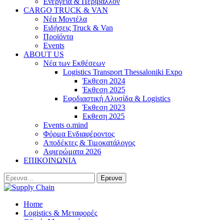
Ενέργεια & Περιβάλλον
CARGO TRUCK & VAN
Νέα Μοντέλα
Ειδήσεις Truck & Van
Προϊόντα
Events
ABOUT US
Νέα των Εκθέσεων
Logistics Transport Thessaloniki Expo
Έκθεση 2024
Έκθεση 2025
Εφοδιαστική Αλυσίδα & Logistics
Έκθεση 2023
Εκθεση 2025
Events o.mind
Φόρμα Ενδιαφέροντος
Αποδέκτες & Τιμοκατάλογος
Αφιερώματα 2026
ΕΠΙΚΟΙΝΩΝΙΑ
Home
Logistics & Μεταφορές