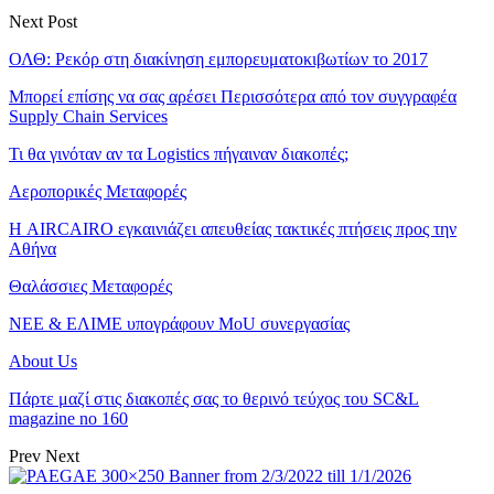
Next Post
ΟΛΘ: Ρεκόρ στη διακίνηση εμπορευματοκιβωτίων το 2017
Μπορεί επίσης να σας αρέσει
Περισσότερα από τον συγγραφέα
Supply Chain Services
Τι θα γινόταν αν τα Logistics πήγαιναν διακοπές;
Αεροπορικές Μεταφορές
Η AIRCAIRO εγκαινιάζει απευθείας τακτικές πτήσεις προς την
Αθήνα
Θαλάσσιες Μεταφορές
ΝΕΕ & ΕΛΙΜΕ υπογράφουν MoU συνεργασίας
About Us
Πάρτε μαζί στις διακοπές σας το θερινό τεύχος του SC&L
magazine no 160
Prev
Next