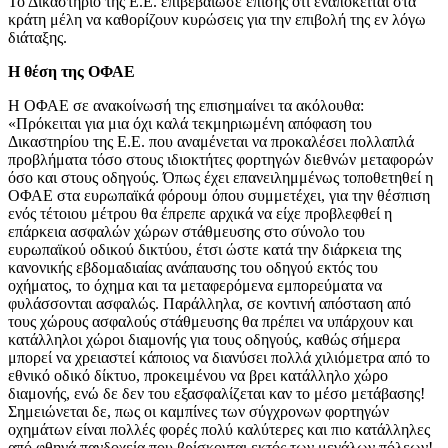
Το Δικαστήριο της Ε.Ε. επιβεβαίωσε επίσης ότι εναπόκειται στα
κράτη μέλη να καθορίζουν κυρώσεις για την επιβολή της εν λόγω
διάταξης.
Η θέση της ΟΦΑΕ
Η ΟΦΑΕ σε ανακοίνωσή της επισημαίνει τα ακόλουθα:
«Πρόκειται για μια όχι καλά τεκμηριωμένη απόφαση του
Δικαστηρίου της Ε.Ε. που αναμένεται να προκαλέσει πολλαπλά
προβλήματα τόσο στους ιδιοκτήτες φορτηγών διεθνών μεταφορών
όσο και στους οδηγούς. Όπως έχει επανειλημμένως τοποθετηθεί η
ΟΦΑΕ στα ευρωπαϊκά φόρουμ όπου συμμετέχει, για την θέσπιση
ενός τέτοιου μέτρου θα έπρεπε αρχικά να είχε προβλεφθεί η
επάρκεια ασφαλών χώρων στάθμευσης στο σύνολο του
ευρωπαϊκού οδικού δικτύου, έτσι ώστε κατά την διάρκεια της
κανονικής εβδομαδιαίας ανάπαυσης του οδηγού εκτός του
οχήματος, το όχημα και τα μεταφερόμενα εμπορεύματα να
φυλάσσονται ασφαλώς. Παράλληλα, σε κοντινή απόσταση από
τους χώρους ασφαλούς στάθμευσης θα πρέπει να υπάρχουν και
κατάλληλοι χώροι διαμονής για τους οδηγούς, καθώς σήμερα
μπορεί να χρειαστεί κάποιος να διανύσει πολλά χιλιόμετρα από το
εθνικό οδικό δίκτυο, προκειμένου να βρει κατάλληλο χώρο
διαμονής, ενώ δε δεν του εξασφαλίζεται καν το μέσο μετάβασης!
Σημειώνεται δε, πως οι καμπίνες των σύγχρονων φορτηγών
οχημάτων είναι πολλές φορές πολύ καλύτερες και πιο κατάλληλες
από φθηνά πανδοχεία που βρίσκονται εκτός των μεγάλων πόλεων!