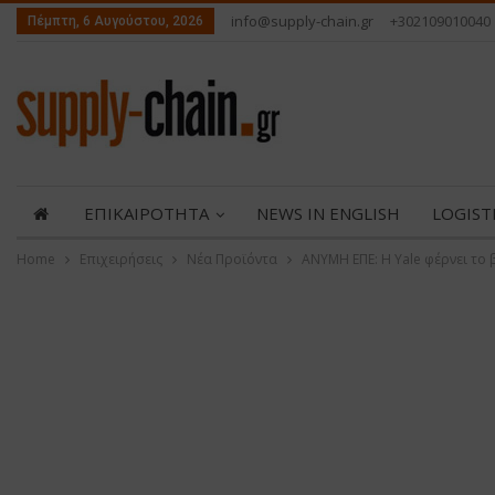
info@supply-chain.gr
+302109010040
Πέμπτη, 6 Αυγούστου, 2026
ΕΠΙΚΑΙΡΟΤΗΤΑ
NEWS IN ENGLISH
LOGIST
Home
Επιχειρήσεις
Νέα Προϊόντα
ΑΝΥΜΗ ΕΠΕ: Η Yale φέρνει το 
ABOUT US
ΕΠΙΚΟΙΝΩΝΙΑ