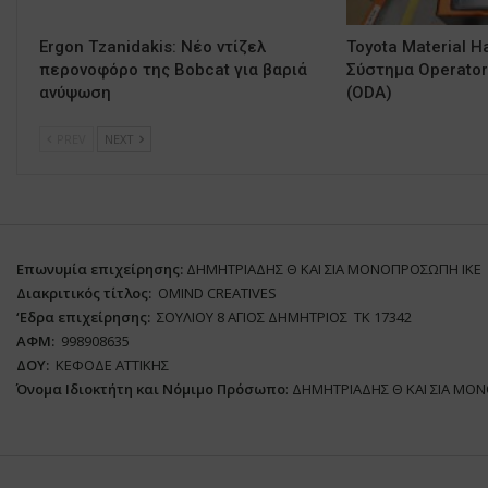
Ergon Tzanidakis: Νέο ντίζελ
Toyota Material H
περονοφόρο της Bobcat για βαριά
Σύστημα Operator 
ανύψωση
(ODA)
PREV
NEXT
Επωνυμία επιχείρησης:
ΔΗΜΗΤΡΙΑΔΗΣ Θ ΚΑΙ ΣΙΑ ΜΟΝΟΠΡΟΣΩΠΗ ΙΚΕ
Διακριτικός τίτλος:
ΟΜΙΝD CREATIVES
‘
E
δρα επιχείρησης:
ΣΟΥΛΙΟΥ 8 ΑΓΙΟΣ ΔΗΜΗΤΡΙΟΣ ΤΚ 17342
ΑΦΜ:
998908635
ΔΟΥ:
ΚΕΦΟΔΕ ΑΤΤΙΚΗΣ
Όνομα Ιδιοκτήτη και Νόμιμο Πρόσωπο
: ΔΗΜΗΤΡΙΑΔΗΣ Θ ΚΑΙ ΣΙΑ ΜΟ