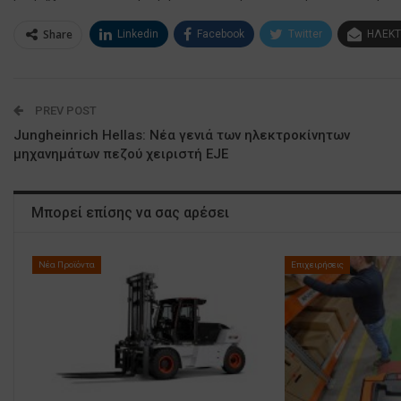
Share
Linkedin
Facebook
Twitter
ΗΛΕΚΤ
PREV POST
Jungheinrich Hellas: Νέα γενιά των ηλεκτροκίνητων
μηχανημάτων πεζού χειριστή EJE
Μπορεί επίσης να σας αρέσει
Νέα Προϊόντα
Επιχειρήσεις