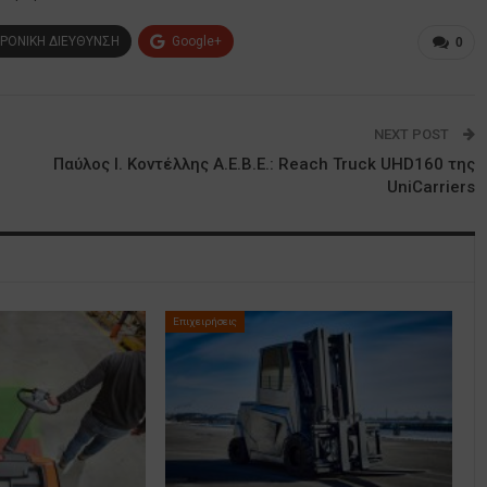
ΡΟΝΙΚΗ ΔΙΕΥΘΥΝΣΗ
Google+
0
NEXT POST
Παύλος Ι. Κοντέλλης Α.Ε.Β.Ε.: Reach Truck UHD160 της
UniCarriers
Επιχειρήσεις