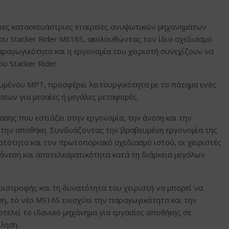
τερες κατασκευάστριες εταιρείες ανυψωτικών μηχανημάτων
υ Stacker Rider MS16S, ακολουθώντας τον ίδιο σχεδιασμό
αραγωγικότητα και η εργονομία του χειριστή συνεχίζουν να
υ Stacker Rider.
μένου MPT, προσφέρει λειτουργικότητα με το πάτημα ενός
σεων για μεσαίες ή μεγάλες μεταφορές.
ασης που εστιάζει στην εργονομία, την άνεση και την
 την αποθήκη. Συνδυάζοντας την βραβευμένη εργονομία της
τότητα και τον πρωτοποριακό σχεδιασμό ιστού, οι χειριστές
 άνεση και αποτελεσματικότητα κατά τη διάρκεια μεγάλων
ριστροφής και τη δυνατότητα του χειριστή να μπορεί να
η, το νέο MS16S ενισχύει την παραγωγικότητα και την
οτελεί το ιδανικό μηχάνημα για εργασίες αποθήκης σε
ληση.