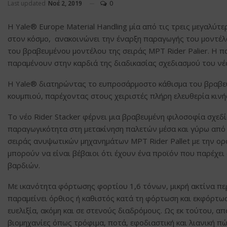
Last updated
Νοέ 2, 2019
0
Η Yale® Europe Material Handling μία από τις τρεις μεγαλύ
στον κόσμο, ανακοινώνει την έναρξη παραγωγής του μοντέλο
του βραβευμένου μοντέλου της σειράς MPT Rider Palier. Η π
παραμένουν στην καρδιά της διαδικασίας σχεδιασμού του νέο
Η Yale® διατηρώντας το ευπροσάρμοστο κάθισμα του βραβευ
κουμπιού, παρέχοντας στους χειριστές πλήρη ελευθερία κινή
Το νέο Rider Stacker φέρνει μια βραβευμένη φιλοσοφία σχεδί
παραγωγικότητα στη μετακίνηση παλετών μέσα και γύρω από
σειράς ανυψωτικών μηχανημάτων MPT Rider Pallet με την ορα
μπορούν να είναι βέβαιοι ότι έχουν ένα προϊόν που παρέχει
βαρδιών.
Με ικανότητα φόρτωσης φορτίου 1,6 τόνων, μικρή ακτίνα πε
παραμείνει όρθιος ή καθιστός κατά τη φόρτωση και εκφόρτωσ
ευελιξία, ακόμη και σε στενούς διαδρόμους. Ως εκ τούτου, απ
βιομηχανίες όπως τρόφιμα, ποτά, εφοδιαστική και λιανική πώ