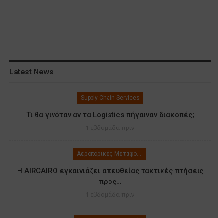
Latest News
Supply Chain Services
Τι θα γινόταν αν τα Logistics πήγαιναν διακοπές;
1 εβδομάδα πριν
Αεροπορικές Μεταφορές
Η AIRCAIRO εγκαινιάζει απευθείας τακτικές πτήσεις
προς…
1 εβδομάδα πριν