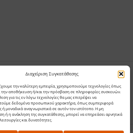
Υ ΧΡΙΣΤΙΝΑ
Διαχείριση Συγκατάθεσης
έχουμε την καλύτερη εμπειρία, χρησιμοποιούμε τεχνολογίες όπως
Σ Θ ΚΑΙ ΣΙΑ ΜΟΝΟΠΡΟΣΩΠΗ ΙΚΕ
α την αποθήκευση ή/και την πρόσβαση σε πληροφορίες συσκευών.
Α
εση για τις εν λόγω τεχνολογίες θα μας επιτρέψει να
ΡΙΑ
τούμε δεδομένα προσωπικού χαρακτήρα, όπως συμπεριφορά
 ή μοναδικά αναγνωριστικά σε αυτόν τον ιστότοπο. Η μη
η ή η ανάκληση της συγκατάθεσης, μπορεί να επηρεάσει αρνητικά
λειτουργίες και δυνατότητες.