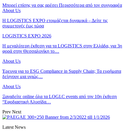
Μπορεί επίσης να σας αρέσει
Περισσότερα από τον συγγραφέα
About Us
Η LOGISTICS EXPO ετοιμάζεται δυναμικά – Δείτε τις
συμμετοχές έως τώρα
LOGISTICS EXPO 2026
Η μεγαλύτερη έκθεση για τα LOGISTICS στην Ελλάδα, για 3η
φορά στην Θεσσαλονίκη το…
About Us
Έρευνα για το ESG Compliance in Supply Chain; Τα ευρήματα
δείχνουν μια υγιώς…
About Us
Ξαναδείτε online όλα τα LOGI.C events από την 10η έκθεση
“Εφοδιαστική Αλυσίδα…
Prev
Next
Latest News