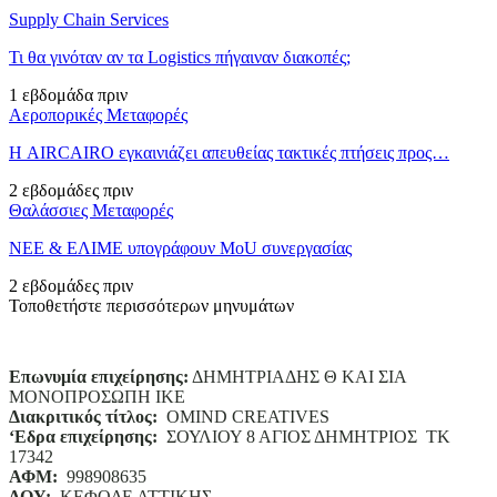
Supply Chain Services
Τι θα γινόταν αν τα Logistics πήγαιναν διακοπές;
1 εβδομάδα πριν
Αεροπορικές Μεταφορές
Η AIRCAIRO εγκαινιάζει απευθείας τακτικές πτήσεις προς…
2 εβδομάδες πριν
Θαλάσσιες Μεταφορές
ΝΕΕ & ΕΛΙΜΕ υπογράφουν MoU συνεργασίας
2 εβδομάδες πριν
Τοποθετήστε περισσότερων μηνυμάτων
Επωνυμία επιχείρησης:
ΔΗΜΗΤΡΙΑΔΗΣ Θ ΚΑΙ ΣΙΑ
ΜΟΝΟΠΡΟΣΩΠΗ ΙΚΕ
Διακριτικός τίτλος:
ΟΜΙΝD CREATIVES
‘
E
δρα επιχείρησης:
ΣΟΥΛΙΟΥ 8 ΑΓΙΟΣ ΔΗΜΗΤΡΙΟΣ ΤΚ
17342
ΑΦΜ:
998908635
ΔΟΥ:
ΚΕΦΟΔΕ ΑΤΤΙΚΗΣ