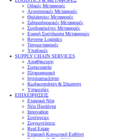
LOGISTICS & ΜΕΤΑΦΟΡΕΣ
Οδικές Μεταφορές
Αεροπορικές Μεταφορές
Θαλάσσιες Μεταφορές
Σιδηροδρομικές Μεταφορές
Συνδυασμένες Μεταφορές
Ευφυή Συστήματα Μεταφορών
Reverse Logistics
Ταχυμεταφορές
Υποδομές
SUPPLY CHAIN SERVICES
Αποθήκευση
Συσκευασία
Πληροφορική
Ιχνηλασιμότητα
Κωδικοποίηση & Σήμανση
Υπηρεσίες
ΕΠΙΧΕΙΡΗΣΕΙΣ
Εταιρικά Νέα
Νέα Προϊόντα
Innovation
Συνέργειες
Συγχωνεύσεις
Real Estate
Εταιρική Κοινωνική Ευθύνη