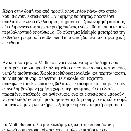
Χάρη στην δομή του από προφίλ αλουμινίου πάνω στο οποίο
κουμπώνουν εκτυπώσεις UV υψηλής ποιότητας, προσφέρει
απόλυτη ευελιξία σχεδιασμού, σημαντική εξοικονόμηση κόστους,
εύκολη ανανέωση της εταιρικής εικόνας ενός εκθέτη και μειωμένο
περιβαλλοντικό αποτύπωμα. Το σύστημα Multiplo μετατρέπει την
εκθεσιακή παρουσία κάθε brand από απλή δαπάνη σε στρατηγική
επένδυση.
Αναλυτικότερα, το Multiplo είναι ένα καινοτόμο σύστημα που
μετατρέπει απλά προφίλ αλουμινίου σε εντυπωσιακές κατασκευές
υψηλής αισθητικής. Χωρίς περίπλοκα εργαλεία και περιττά κόστη,
το Multiplo συναρμολογείται με ευκολία και ταχύτητα,
αποθηκεύεται σε πρακτικές βαλίτσες μεταφοράς και επιτρέπει την
επαναλαμβανόμενη χρήση χωρίς περιορισμούς. Ο σκελετός
παραμένει σταθερός και ανθεκτικός, ενώ οι εκτυπώσεις μπορούν
να εναλλάσσονται (ή προσαρμόζονται), δημιουργώντας κάθε φορά
μια ανανεωμένη και πλήρως εξατομικευμένη εταιρική παρουσία.
Το Multiplo αποτελεί μια βιώσιμη, αξιόπιστη και αποδοτική
επιλογή που ανταποκρίνεται στις υψηλές απαιτήσεις των