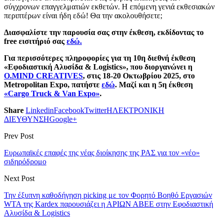
σύγχρονων επαγγελματιών εκθετών. Η επόμενη γενιά εκθεσιακών
περιπτέρων είναι ήδη εδώ! Θα την ακολουθήσετε;
Διασφαλίστε την παρουσία σας στην έκθεση, εκδίδοντας το
free εισιτήριό σας
εδώ.
Για περισσότερες πληροφορίες για τη 10η διεθνή έκθεση
«Εφοδιαστική Αλυσίδα & Logistics», που διοργανώνει η
O.MIND CREATIVES
, στις 18-20 Οκτωβρίου 2025, στο
Metropolitan Expo, πατήστε
εδώ
. Μαζί και η 5η έκθεση
«Cargo Truck & Van Expo»
.
Share
Linkedin
Facebook
Twitter
ΗΛΕΚΤΡΟΝΙΚΗ
ΔΙΕΥΘΥΝΣΗ
Google+
Prev Post
Ευρωπαϊκές επαφές της νέας διοίκησης της ΡΑΣ για τον «νέο»
σιδηρόδρομο
Next Post
Την έξυπνη καθοδήγηση picking με τον Φορητό Βοηθό Εργασιών
WTA της Kardex παρουσιάζει η ΑΡΙΩΝ ΑΒΕΕ στην Εφοδιαστική
Αλυσίδα & Logistics