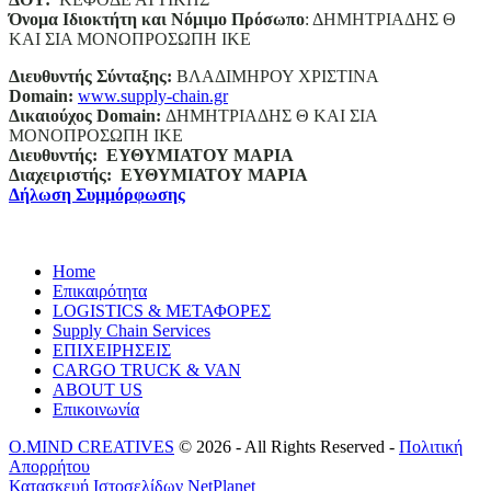
Όνομα Ιδιοκτήτη και Νόμιμο Πρόσωπο
: ΔΗΜΗΤΡΙΑΔΗΣ Θ
ΚΑΙ ΣΙΑ ΜΟΝΟΠΡΟΣΩΠΗ ΙΚΕ
Διευθυντής Σύνταξης:
ΒΛΑΔΙΜΗΡΟΥ ΧΡΙΣΤΙΝΑ
Domain
:
www.supply-chain.gr
Δικαιούχος
Domain
:
ΔΗΜΗΤΡΙΑΔΗΣ Θ ΚΑΙ ΣΙΑ
ΜΟΝΟΠΡΟΣΩΠΗ ΙΚΕ
Διευθυντής:
ΕΥΘΥΜΙΑΤΟΥ ΜΑΡΙΑ
Διαχειριστής:
ΕΥΘΥΜΙΑΤΟΥ ΜΑΡΙΑ
Δήλωση Συμμόρφωσης
Home
Επικαιρότητα
LOGISTICS & ΜΕΤΑΦΟΡΕΣ
Supply Chain Services
ΕΠΙΧΕΙΡΗΣΕΙΣ
CARGO TRUCK & VAN
ABOUT US
Επικοινωνία
O.MIND CREATIVES
© 2026 - All Rights Reserved -
Πολιτική
Απορρήτου
Κατασκευή Ιστοσελίδων
NetPlanet