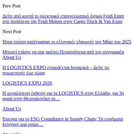
Prev Post
Δείτε από κοντά το ηλεκτρικό επαγγελματικό όχημα Feidi Enter
στο περίπτερο της Feidi Motors στην Cargo Truck & Van Expo
Next Post
Ήπια πτώση κατέγραψαν οι ελληνικές εξαγωγές τον Μάιο του 2025
Μπορεί επίσης να σας αρέσει
Περισσότερα από τον συγγραφέα
About Us
Η LOGISTICS EXPO ετοιμάζεται δυναμικά – Δείτε τις
συμμετοχές έως τώρα
LOGISTICS EXPO 2026
Η μεγαλύτερη έκθεση για τα LOGISTICS στην Ελλάδα, για 3η
φορά στην Θεσσαλονίκη το…
About Us
Έρευνα για το ESG Compliance in Supply Chain; Τα ευρήματα
δείχνουν μια υγιώς…