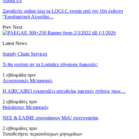
About Us
Ξαναδείτε online όλα τα LOGI.C events από την 10η έκθεση
“Εφοδιαστική Αλυσίδα…
Prev
Next
Latest News
Supply Chain Services
Τι θα γινόταν αν τα Logistics πήγαιναν διακοπές;
1 εβδομάδα πριν
Αεροπορικές Μεταφορές
Η AIRCAIRO εγκαινιάζει απευθείας τακτικές πτήσεις προς…
2 εβδομάδες πριν
Θαλάσσιες Μεταφορές
ΝΕΕ & ΕΛΙΜΕ υπογράφουν MoU συνεργασίας
2 εβδομάδες πριν
Τοποθετήστε περισσότερων μηνυμάτων