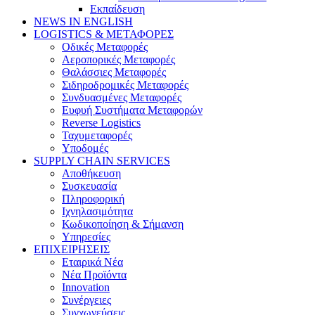
Εκπαίδευση
NEWS IN ENGLISH
LOGISTICS & ΜΕΤΑΦΟΡΕΣ
Οδικές Μεταφορές
Αεροπορικές Μεταφορές
Θαλάσσιες Μεταφορές
Σιδηροδρομικές Μεταφορές
Συνδυασμένες Μεταφορές
Ευφυή Συστήματα Μεταφορών
Reverse Logistics
Ταχυμεταφορές
Υποδομές
SUPPLY CHAIN SERVICES
Αποθήκευση
Συσκευασία
Πληροφορική
Ιχνηλασιμότητα
Κωδικοποίηση & Σήμανση
Υπηρεσίες
ΕΠΙΧΕΙΡΗΣΕΙΣ
Εταιρικά Νέα
Νέα Προϊόντα
Innovation
Συνέργειες
Συγχωνεύσεις