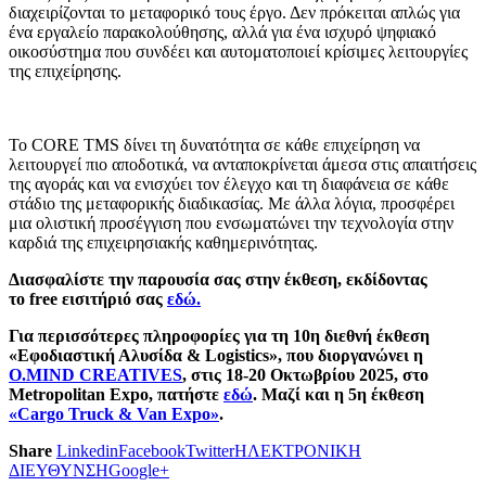
διαχειρίζονται το μεταφορικό τους έργο. Δεν πρόκειται απλώς για
ένα εργαλείο παρακολούθησης, αλλά για ένα ισχυρό ψηφιακό
οικοσύστημα που συνδέει και αυτοματοποιεί κρίσιμες λειτουργίες
της επιχείρησης.
Το CORE TMS δίνει τη δυνατότητα σε κάθε επιχείρηση να
λειτουργεί πιο αποδοτικά, να ανταποκρίνεται άμεσα στις απαιτήσεις
της αγοράς και να ενισχύει τον έλεγχο και τη διαφάνεια σε κάθε
στάδιο της μεταφορικής διαδικασίας. Με άλλα λόγια, προσφέρει
μια ολιστική προσέγγιση που ενσωματώνει την τεχνολογία στην
καρδιά της επιχειρησιακής καθημερινότητας.
Διασφαλίστε την παρουσία σας στην έκθεση, εκδίδοντας
το free εισιτήριό σας
εδώ.
Για περισσότερες πληροφορίες για τη 10η διεθνή έκθεση
«Εφοδιαστική Αλυσίδα & Logistics», που διοργανώνει η
O.MIND CREATIVES
, στις 18-20 Οκτωβρίου 2025, στο
Metropolitan Expo, πατήστε
εδώ
. Μαζί και η 5η έκθεση
«Cargo Truck & Van Expo»
.
Share
Linkedin
Facebook
Twitter
ΗΛΕΚΤΡΟΝΙΚΗ
ΔΙΕΥΘΥΝΣΗ
Google+