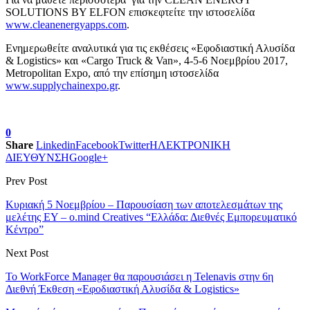
SOLUTIONS BY ELFON επισκεφτείτε την ιστοσελίδα
www.cleanenergyapps.com
.
Ενημερωθείτε αναλυτικά για τις εκθέσεις «Εφοδιαστική Αλυσίδα
& Logistics» και «Cargo Truck & Van», 4-5-6 Νοεμβρίου 2017,
Metropolitan Expo, από την επίσημη ιστοσελίδα
www.supplychainexpo.gr
.
0
Share
Linkedin
Facebook
Twitter
ΗΛΕΚΤΡΟΝΙΚΗ
ΔΙΕΥΘΥΝΣΗ
Google+
Prev Post
Κυριακή 5 Νοεμβρίου – Παρουσίαση των αποτελεσμάτων της
μελέτης ΕΥ – o.mind Creatives “Ελλάδα: Διεθνές Εμπορευματικό
Κέντρο”
Next Post
Το WorkForce Manager θα παρουσιάσει η Telenavis στην 6η
Διεθνή Έκθεση «Εφοδιαστική Αλυσίδα & Logistics»