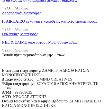
Τι θα γινόταν αν τα Logistics πήγαιναν διακοπές;
1 εβδομάδα πριν
Αεροπορικές Μεταφορές
Η AIRCAIRO εγκαινιάζει απευθείας τακτικές πτήσεις προς…
1 εβδομάδα πριν
Θαλάσσιες Μεταφορές
ΝΕΕ & ΕΛΙΜΕ υπογράφουν MoU συνεργασίας
1 εβδομάδα πριν
Τοποθετήστε περισσότερων μηνυμάτων
Επωνυμία επιχείρησης:
ΔΗΜΗΤΡΙΑΔΗΣ Θ ΚΑΙ ΣΙΑ
ΜΟΝΟΠΡΟΣΩΠΗ ΙΚΕ
Διακριτικός τίτλος:
ΟΜΙΝD CREATIVES
‘
E
δρα επιχείρησης:
ΣΟΥΛΙΟΥ 8 ΑΓΙΟΣ ΔΗΜΗΤΡΙΟΣ ΤΚ
17342
ΑΦΜ:
998908635
ΔΟΥ:
ΚΕΦΟΔΕ ΑΤΤΙΚΗΣ
Όνομα Ιδιοκτήτη και Νόμιμο Πρόσωπο
: ΔΗΜΗΤΡΙΑΔΗΣ Θ
ΚΑΙ ΣΙΑ ΜΟΝΟΠΡΟΣΩΠΗ ΙΚΕ