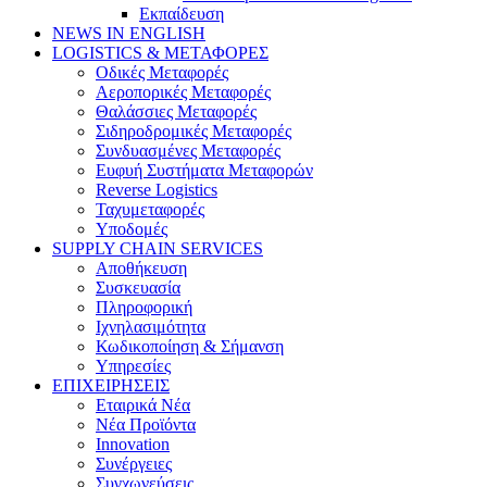
Εκπαίδευση
NEWS IN ENGLISH
LOGISTICS & ΜΕΤΑΦΟΡΕΣ
Οδικές Μεταφορές
Αεροπορικές Μεταφορές
Θαλάσσιες Μεταφορές
Σιδηροδρομικές Μεταφορές
Συνδυασμένες Μεταφορές
Ευφυή Συστήματα Μεταφορών
Reverse Logistics
Ταχυμεταφορές
Υποδομές
SUPPLY CHAIN SERVICES
Αποθήκευση
Συσκευασία
Πληροφορική
Ιχνηλασιμότητα
Κωδικοποίηση & Σήμανση
Υπηρεσίες
ΕΠΙΧΕΙΡΗΣΕΙΣ
Εταιρικά Νέα
Νέα Προϊόντα
Innovation
Συνέργειες
Συγχωνεύσεις