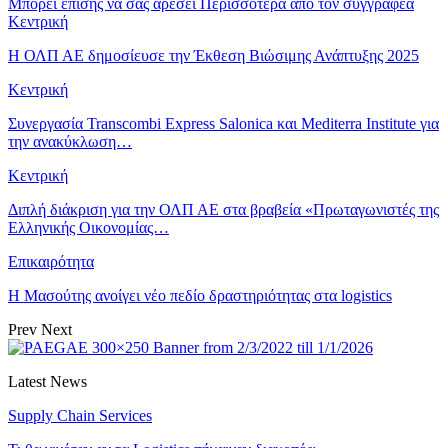
Μπορεί επίσης να σας αρέσει
Περισσότερα από τον συγγραφέα
Κεντρική
Η ΟΛΠ ΑΕ δημοσίευσε την Έκθεση Βιώσιμης Ανάπτυξης 2025
Κεντρική
Συνεργασία Transcombi Express Salonica και Mediterra Institute για
την ανακύκλωση…
Κεντρική
Διπλή διάκριση για την ΟΛΠ ΑΕ στα βραβεία «Πρωταγωνιστές της
Ελληνικής Οικονομίας…
Επικαιρότητα
Η Μασούτης ανοίγει νέο πεδίο δραστηριότητας στα logistics
Prev
Next
Latest News
Supply Chain Services