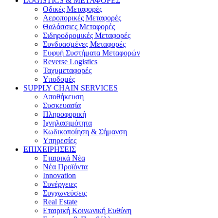
LOGISTICS & ΜΕΤΑΦΟΡΕΣ
Οδικές Μεταφορές
Αεροπορικές Μεταφορές
Θαλάσσιες Μεταφορές
Σιδηροδρομικές Μεταφορές
Συνδυασμένες Μεταφορές
Ευφυή Συστήματα Μεταφορών
Reverse Logistics
Ταχυμεταφορές
Υποδομές
SUPPLY CHAIN SERVICES
Αποθήκευση
Συσκευασία
Πληροφορική
Ιχνηλασιμότητα
Κωδικοποίηση & Σήμανση
Υπηρεσίες
ΕΠΙΧΕΙΡΗΣΕΙΣ
Εταιρικά Νέα
Νέα Προϊόντα
Innovation
Συνέργειες
Συγχωνεύσεις
Real Estate
Εταιρική Κοινωνική Ευθύνη