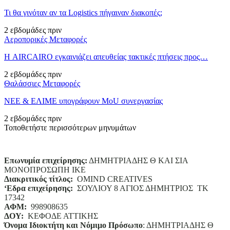
Τι θα γινόταν αν τα Logistics πήγαιναν διακοπές;
2 εβδομάδες πριν
Αεροπορικές Μεταφορές
Η AIRCAIRO εγκαινιάζει απευθείας τακτικές πτήσεις προς…
2 εβδομάδες πριν
Θαλάσσιες Μεταφορές
ΝΕΕ & ΕΛΙΜΕ υπογράφουν MoU συνεργασίας
2 εβδομάδες πριν
Τοποθετήστε περισσότερων μηνυμάτων
Επωνυμία επιχείρησης:
ΔΗΜΗΤΡΙΑΔΗΣ Θ ΚΑΙ ΣΙΑ
ΜΟΝΟΠΡΟΣΩΠΗ ΙΚΕ
Διακριτικός τίτλος:
ΟΜΙΝD CREATIVES
‘
E
δρα επιχείρησης:
ΣΟΥΛΙΟΥ 8 ΑΓΙΟΣ ΔΗΜΗΤΡΙΟΣ ΤΚ
17342
ΑΦΜ:
998908635
ΔΟΥ:
ΚΕΦΟΔΕ ΑΤΤΙΚΗΣ
Όνομα Ιδιοκτήτη και Νόμιμο Πρόσωπο
: ΔΗΜΗΤΡΙΑΔΗΣ Θ