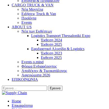
Ενέργεια & Περιβάλλον
CARGO TRUCK & VAN
Νέα Μοντέλα
Ειδήσεις Truck & Van
Προϊόντα
Events
ABOUT US
Νέα των Εκθέσεων
Logistics Transport Thessaloniki Expo
Έκθεση 2024
Έκθεση 2025
Εφοδιαστική Αλυσίδα & Logistics
Έκθεση 2023
Εκθεση 2025
Events o.mind
Φόρμα Ενδιαφέροντος
Αποδέκτες & Τιμοκατάλογος
Αφιερώματα 2026
ΕΠΙΚΟΙΝΩΝΙΑ
Home
Επικαιρότητα