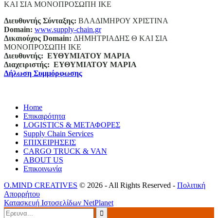
ΚΑΙ ΣΙΑ ΜΟΝΟΠΡΟΣΩΠΗ ΙΚΕ
Διευθυντής Σύνταξης:
ΒΛΑΔΙΜΗΡΟΥ ΧΡΙΣΤΙΝΑ
Domain
:
www.supply-chain.gr
Δικαιούχος
Domain
:
ΔΗΜΗΤΡΙΑΔΗΣ Θ ΚΑΙ ΣΙΑ
ΜΟΝΟΠΡΟΣΩΠΗ ΙΚΕ
Διευθυντής:
ΕΥΘΥΜΙΑΤΟΥ ΜΑΡΙΑ
Διαχειριστής:
ΕΥΘΥΜΙΑΤΟΥ ΜΑΡΙΑ
Δήλωση Συμμόρφωσης
Home
Επικαιρότητα
LOGISTICS & ΜΕΤΑΦΟΡΕΣ
Supply Chain Services
ΕΠΙΧΕΙΡΗΣΕΙΣ
CARGO TRUCK & VAN
ABOUT US
Επικοινωνία
O.MIND CREATIVES
© 2026 - All Rights Reserved -
Πολιτική
Απορρήτου
Κατασκευή Ιστοσελίδων
NetPlanet