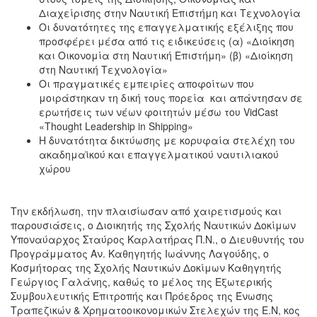
Διαχείρισης στην Ναυτική Επιστήμη και Τεχνολογία
Οι δυνατότητες της επαγγελματικής εξέλιξης που
προσφέρει μέσα από τις ειδικεύσεις (α) «Διοίκηση
και Οικονομία στη Ναυτική Επιστήμη» (β) «Διοίκηση
στη Ναυτική Τεχνολογία»
Οι πραγματικές εμπειρίες αποφοίτων που
μοιράστηκαν τη δική τους πορεία και απάντησαν σε
ερωτήσεις των νέων φοιτητών μέσω του VidCast
«Thought Leadership in Shipping»
Η δυνατότητα δικτύωσης με κορυφαία στελέχη του
ακαδημαϊκού και επαγγελματικού ναυτιλιακού
χώρου
Την εκδήλωση, την πλαισίωσαν από χαιρετισμούς και
παρουσιάσεις, ο Διοικητής της Σχολής Ναυτικών Δοκίμων
Υποναύαρχος Σταύρος Καρλατήρας Π.Ν., ο Διευθυντής του
Προγράμματος Αν. Καθηγητής Ιωάννης Λαγούδης, ο
Κοσμήτορας της Σχολής Ναυτικών Δοκίμων Καθηγητής
Γεώργιος Γαλάνης, καθώς το μέλος της Εξωτερικής
Συμβουλευτικής Επιτροπής και Πρόεδρος της Ένωσης
Τραπεζικών & Χρηματοοικονομικών Στελεχών της Ε.Ν, κος