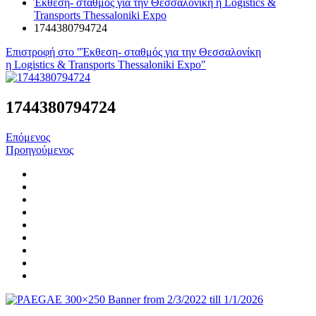
Έκθεση- σταθμός για την Θεσσαλονίκη η Logistics &
Transports Thessaloniki Expo
1744380794724
Επιστροφή στο "Έκθεση- σταθμός για την Θεσσαλονίκη
η Logistics & Transports Thessaloniki Expo"
1744380794724
Επόμενος
Προηγούμενος