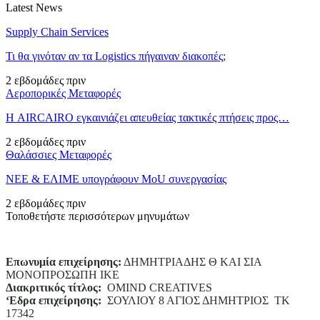
Latest News
Supply Chain Services
Τι θα γινόταν αν τα Logistics πήγαιναν διακοπές;
2 εβδομάδες πριν
Αεροπορικές Μεταφορές
Η AIRCAIRO εγκαινιάζει απευθείας τακτικές πτήσεις προς…
2 εβδομάδες πριν
Θαλάσσιες Μεταφορές
ΝΕΕ & ΕΛΙΜΕ υπογράφουν MoU συνεργασίας
2 εβδομάδες πριν
Τοποθετήστε περισσότερων μηνυμάτων
Επωνυμία επιχείρησης:
ΔΗΜΗΤΡΙΑΔΗΣ Θ ΚΑΙ ΣΙΑ
ΜΟΝΟΠΡΟΣΩΠΗ ΙΚΕ
Διακριτικός τίτλος:
ΟΜΙΝD CREATIVES
‘
E
δρα επιχείρησης:
ΣΟΥΛΙΟΥ 8 ΑΓΙΟΣ ΔΗΜΗΤΡΙΟΣ ΤΚ
17342