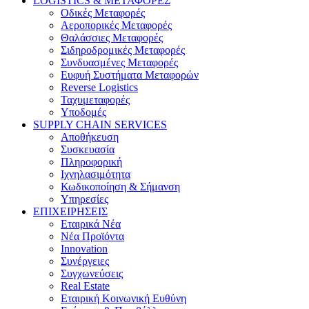
LOGISTICS & ΜΕΤΑΦΟΡΕΣ
Οδικές Μεταφορές
Αεροπορικές Μεταφορές
Θαλάσσιες Μεταφορές
Σιδηροδρομικές Μεταφορές
Συνδυασμένες Μεταφορές
Ευφυή Συστήματα Μεταφορών
Reverse Logistics
Ταχυμεταφορές
Υποδομές
SUPPLY CHAIN SERVICES
Αποθήκευση
Συσκευασία
Πληροφορική
Ιχνηλασιμότητα
Κωδικοποίηση & Σήμανση
Υπηρεσίες
ΕΠΙΧΕΙΡΗΣΕΙΣ
Εταιρικά Νέα
Νέα Προϊόντα
Innovation
Συνέργειες
Συγχωνεύσεις
Real Estate
Εταιρική Κοινωνική Ευθύνη