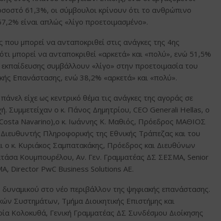
οσοστό 61,3%, οι σύμβουλοι κρίνουν ότι το ανθρώπινο
7,2% είναι απλώς «λίγο προετοιμασμένο».
 που μπορεί να ανταποκριθεί στις ανάγκες της 4ης
τι μπορεί να ανταποκριθεί «αρκετά» και «πολύ», ενώ 51,5%
ς εκπαίδευσης συμβάλλουν «λίγο» στην προετοιμασία του
ικής Επανάστασης, ενώ 38,2% «αρκετά» και «πολύ».
πάνελ είχε ως κεντρικό θέμα τις ανάγκες της αγοράς σε
 Συμμετείχαν ο κ. Πάνος Δημητρίου, CEO Generali Hellas, o
osta Navarino),ο κ. Ιωάννης Κ. Μαθιός, Πρόεδρος ΜΑΘΙΟΣ
ς Διευθυντής Πληροφορικής της Εθνικής Τράπεζας και του
αι ο κ. Κυριάκος Σαμπατακάκης, Πρόεδρος και Διευθύνων
άσα Κουμπουρέλου, Αν. Γεν. Γραμματέας ΔΣ ΣΕΣΜΑ, Senior
, Director PwC Business Solutions AE.
 δυναμικού στο νέο περιβάλλον της ψηφιακής επανάστασης.
κών Συστημάτων, Τμήμα Διοικητικής Επιστήμης και
ρία Κολοκυθά, Γενική Γραμματέας ΔΣ Συνδέσμου Διοίκησης