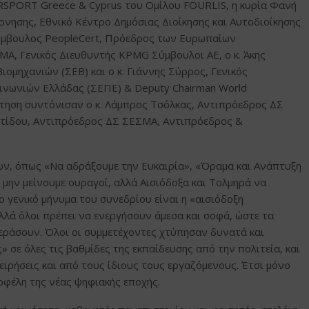
SPORT Greece & Cyprus του Ομίλου FOURLIS, η κυρία Φανή
ρνησης, Εθνικό Κέντρο Δημόσιας Διοίκησης και Αυτοδιοίκησης
Σύμβουλος PeopleCert, Πρόεδρος των Ευρωπαίων
ΜΑ, Γενικός Διευθυντής KPMG Σύμβουλοι ΑΕ, ο κ. Άκης
ιομηχανιών (ΣΕΒ) και ο κ. Γιάννης Σύρρος, Γενικός
ινωνιών Ελλάδας (ΣΕΠΕ) & Deputy Chairman World
υζήτηση συντόνισαν ο κ. Λάμπρος Τσόλκας, Αντιπρόεδρος ΔΣ
στίδου, Αντιπρόεδρος ΔΣ ΣΕΣΜΑ, Αντιπρόεδρος &
ων, όπως «Να αδράξουμε την Ευκαιρία», «Όραμα και Ανάπτυξη
μην μείνουμε ουραγοί, αλλά Αισιόδοξα και Τολμηρά να
ο γενικό μήνυμα του συνεδρίου είναι η «αισιόδοξη
αλλά όλοι πρέπει να ενεργήσουν άμεσα και σοφά, ώστε τα
εράσουν. Όλοι οι συμμετέχοντες χτύπησαν δυνατά και
 σε όλες τις βαθμίδες της εκπαίδευσης από την πολιτεία, και
ειρήσεις και από τους ίδιους τους εργαζόμενους. Έτσι μόνο
οφέλη της νέας ψηφιακής εποχής.