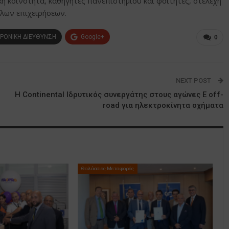
 κοινότητα, καθηγητές πανεπιστημίου και φοιτητές, στελέχη
ύλων επιχειρήσεων.
ΡΟΝΙΚΗ ΔΙΕΥΘΥΝΣΗ
Google+
0
NEXT POST
Η Continental Ιδρυτικός συνεργάτης στους αγώνες E off-
road για ηλεκτροκίνητα οχήματα
Θαλάσσιες Μεταφορές