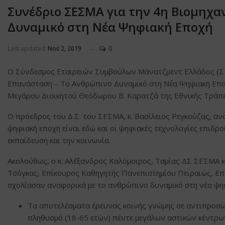
Συνέδριο ΣΕΣΜΑ για την 4η Βιομηχ
Δυναμικό στη Νέα Ψηφιακή Εποχή
Last updated
Νοέ 2, 2019
0
Ο Σύνδεσμος Εταιρειών Συμβούλων Μάνατζμεντ Ελλάδος (ΣΕ
Επανάσταση – Το Ανθρώπινο Δυναμικό στη Νέα Ψηφιακή Επο
Μεγάρου Διοικητού Θεόδωρου Β. Καρατζά της Εθνικής Τράπε
O πρόεδρος του Δ.Σ. του ΣΕΣΜΑ, κ. Βασίλειος Ρεγκούζας, ανο
ψηφιακή εποχή είναι εδώ και οι ψηφιακές τεχνολογίες επιδρο
εκπαίδευση και την κοινωνία.
Ακολούθως, ο κ. Αλέξανδρος Καλόμοιρος, Ταμίας ΔΣ ΣΕΣΜΑ κα
Τσόγκας, Επίκουρος Καθηγητής Πανεπιστημίου Πειραιώς, Επ
σχολίασαν αναφορικά με το ανθρώπινο δυναμικό στη νέα ψη
Τα αποτελέσματα έρευνας κοινής γνώμης σε αντιπροσ
πληθυσμό (18-65 ετών) πέντε μεγάλων αστικών κέντρω