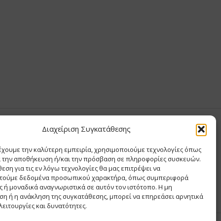
Διαχείριση Συγκατάθεσης
Υ ΧΡΙΣΤΙΝΑ
έχουμε την καλύτερη εμπειρία, χρησιμοποιούμε τεχνολογίες όπως
Σ Θ ΚΑΙ ΣΙΑ ΜΟΝΟΠΡΟΣΩΠΗ ΙΚΕ
α την αποθήκευση ή/και την πρόσβαση σε πληροφορίες συσκευών.
Α
εση για τις εν λόγω τεχνολογίες θα μας επιτρέψει να
ΡΙΑ
τούμε δεδομένα προσωπικού χαρακτήρα, όπως συμπεριφορά
 ή μοναδικά αναγνωριστικά σε αυτόν τον ιστότοπο. Η μη
η ή η ανάκληση της συγκατάθεσης, μπορεί να επηρεάσει αρνητικά
λειτουργίες και δυνατότητες.