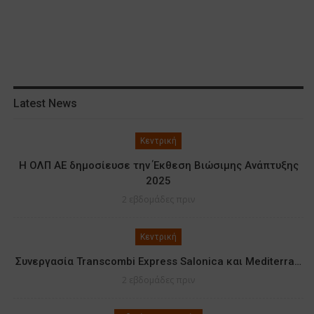
Latest News
Κεντρική
Η ΟΛΠ ΑΕ δημοσίευσε την Έκθεση Βιώσιμης Ανάπτυξης
2025
2 εβδομάδες πριν
Κεντρική
Συνεργασία Transcombi Express Salonica και Mediterra…
2 εβδομάδες πριν