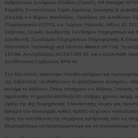
Ανθρώπινου Δυναμικού Ελλάδος (ΣΔΑΔΕ), HR Manager INTER
Κομσέλη, Συντονίστρια Τομέα Δημόσιας Διοίκησης & Διακυβέ
(ΕΚΔΔΑ), ο κ. Βύρων Νικολαΐδης, Πρόεδρος και Διευθύνων 
Πληροφορικών (CEPIS), ο κ. Γιώργος Ραουνάς, Μέλος ΔΣ ΣΕΣ
Σκέρτσος, Γενικός Διευθυντής Συνδέσμου Επιχειρήσεων και Β
Διευθυντής Συνδέσμου Επιχειρήσεων Πληροφορικής & Επικο
Information Technology and Services Alliance (WITSA). Τη σ
ΣΕΣΜΑ, Αντιπρόεδρος ACCENTURE ΑΕ, και η κυρία Κάθη Χρι
Διευθύνουσα Σύμβουλος ΒΡΜ ΑΕ.
Στα δύο πάνελ, ακούστηκε πλειάδα απόψεων και προσεγγίσε
της Δεξιότητας να Μαθαίνουν οι εργαζόμενοι συνεχώς», «Να 
κοιτάμε το Μέλλον». Όπως επισήμανε ο κ. Μάρκος Τσόγκας, τ
αφύπνιση». Η ημερίδα κατέδειξε ότι υπάρχει χρόνος ακόμη, 
οφέλη της 4ης Βιομηχανικής Επανάστασης να μην μας προσπ
έγκαιρα τον συναγερμό, καθώς πρέπει να γίνουν «επενδύσεις»
προς την κατεύθυνση της επιμέρους κατάρτισης από τις επιχ
θα μπορέσουμε να προετοιμαστούμε και να απολαύσουμε τα 