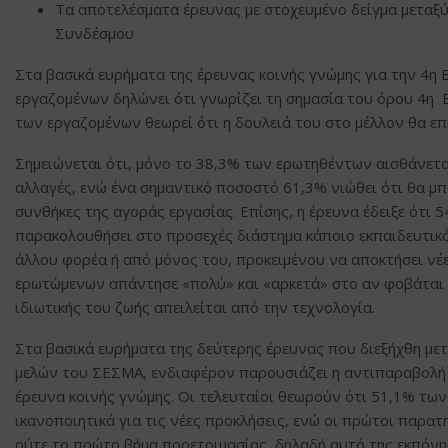
Τα αποτελέσματα έρευνας με στοχευμένο δείγμα μεταξ
Συνδέσμου
Στα βασικά ευρήματα της έρευνας κοινής γνώμης για την 4η
εργαζομένων δηλώνει ότι γνωρίζει τη σημασία του όρου 4η 
των εργαζομένων θεωρεί ότι η δουλειά του στο μέλλον θα επ
Σημειώνεται ότι, μόνο το 38,3% των ερωτηθέντων αισθάνεται
αλλαγές, ενώ ένα σημαντικό ποσοστό 61,3% νιώθει ότι θα μπ
συνθήκες της αγοράς εργασίας. Επίσης, η έρευνα έδειξε ότι
παρακολουθήσει στο προσεχές διάστημα κάποιο εκπαιδευτικό 
άλλου φορέα ή από μόνος του, προκειμένου να αποκτήσει νέες
ερωτώμενων απάντησε «πολύ» και «αρκετά» στο αν φοβάται 
ιδιωτικής του ζωής απειλείται από την τεχνολογία.
Στα βασικά ευρήματα της δεύτερης έρευνας που διεξήχθη με
μελών του ΣΕΣΜΑ, ενδιαφέρον παρουσιάζει η αντιπαραβολή
έρευνα κοινής γνώμης. Οι τελευταίοι θεωρούν ότι 51,1% τω
ικανοποιητικά για τις νέες προκλήσεις, ενώ οι πρώτοι παρατ
ούτε το πρώτο βήμα προετοιμασίας, δηλαδή αυτό της εκπόνη