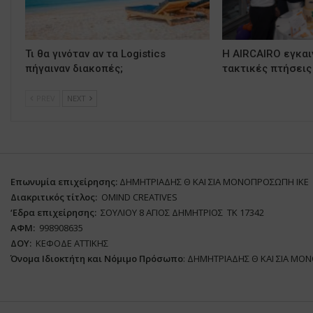
Τι θα γινόταν αν τα Logistics
Η AIRCAIRO εγκαι
πήγαιναν διακοπές;
τακτικές πτήσεις
PREV
NEXT
Επωνυμία επιχείρησης:
ΔΗΜΗΤΡΙΑΔΗΣ Θ ΚΑΙ ΣΙΑ ΜΟΝΟΠΡΟΣΩΠΗ ΙΚΕ
Διακριτικός τίτλος:
ΟΜΙΝD CREATIVES
‘
E
δρα επιχείρησης:
ΣΟΥΛΙΟΥ 8 ΑΓΙΟΣ ΔΗΜΗΤΡΙΟΣ ΤΚ 17342
ΑΦΜ:
998908635
ΔΟΥ:
ΚΕΦΟΔΕ ΑΤΤΙΚΗΣ
Όνομα Ιδιοκτήτη και Νόμιμο Πρόσωπο
: ΔΗΜΗΤΡΙΑΔΗΣ Θ ΚΑΙ ΣΙΑ ΜΟ