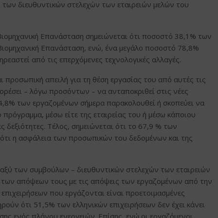
ύ των διευθυντικών στελεχών των εταιρειών μελών του
 Βιομηχανική Επανάσταση σημειώνεται ότι ποσοστό 38,1% των
Βιομηχανική Επανάσταση, ενώ, ένα μεγάλο ποσοστό 78,8%
ηρεαστεί από τις επερχόμενες τεχνολογικές αλλαγές.
 προσωπική απειλή για τη θέση εργασίας του από αυτές τις
ορέσει – λόγω προσόντων – να ανταποκριθεί στις νέες
 54,8% των εργαζομένων σήμερα παρακολουθεί ή σκοπεύει να
πρόγραμμα, μέσω είτε της εταιρείας του ή μέσω κάποιου
 δεξιότητες. Τέλος, σημειώνεται ότι το 67,9 % των
ότι η ασφάλεια των προσωπικών του δεδομένων και της
ταξύ των συμβούλων – διευθυντικών στελεχών των εταιρειών
 των απόψεων τους με τις απόψεις των εργαζομένων από την
ν επιχειρήσεων που εργάζονται είναι προετοιμασμένες
ηρούν ότι 51,5% των ελληνικών επιχειρήσεων δεν έχει κάνει
σης ενός πλάνου ενεργειών. Επίσης, ενώ οι εργαζόμενοι