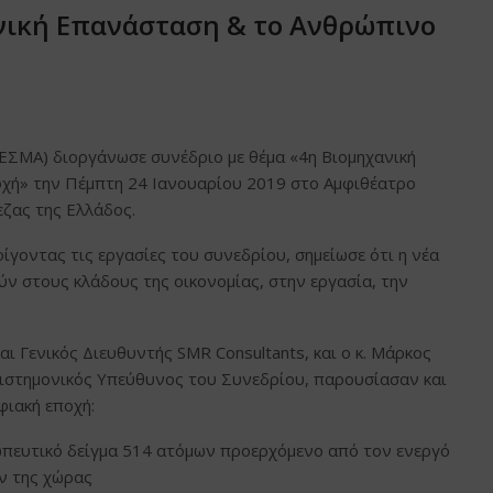
ανική Επανάσταση & το Ανθρώπινο
ΣΜΑ) διοργάνωσε συνέδριο με θέμα «4η Βιομηχανική
χή» την Πέμπτη 24 Ιανουαρίου 2019 στο Αμφιθέατρο
ζας της Ελλάδος.
ίγοντας τις εργασίες του συνεδρίου, σημείωσε ότι η νέα
ύν στους κλάδους της οικονομίας, στην εργασία, την
ι Γενικός Διευθυντής SMR Consultants, και ο κ. Μάρκος
ιστημονικός Υπεύθυνος του Συνεδρίου, παρουσίασαν και
φιακή εποχή:
ωπευτικό δείγμα 514 ατόμων προερχόμενο από τον ενεργό
ν της χώρας