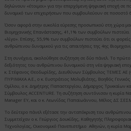
δηλώνουν «έτοιμοι» για την επερχόμενη ψηφιακή εποχή σε π
δυναμικό των επιχειρήσεων που συμβουλεύουν σε ποσοστό 6
Όσον αφορά στην ευκολία εύρεσης προσωπικού στη χώρα μας
Βιομηχανικής Επανάστασης, 41,1% των συμβούλων πιστεύει ό
«λίγο». Επίσης, 55,9% των συμβούλων πιστεύει ότι οι φορεί
ανθρώπινου δυναμικού για τις απαιτήσεις της 4ης Βιομηχαν
Στη συνέχεια, ακολούθησε συζήτηση σε δύο πάνελ. Το πρώτο 
δεξιότητες του ανθρώπινου δυναμικού στη νέα ψηφιακή εποχή.
κ. Στέφανος Θεοδωρίδης, Διευθύνων Σύμβουλος ΤΕΜΕΣ ΑΕ (C
ΠΥΡΙΜΑΧΑ Α.Ε., ο κ. Ευστράτιος Μολυβιάτης, Βοηθός Γενικό
Ομίλου, ο κ. Δημήτρης Παπαστεργίου, Δήμαρχος Τρικκαίων κ
Σύμβουλος ACCENTURE. Τη συζήτηση συντόνισαν η κυρία Νατ
Manager EY, και ο κ. Λεωνίδας Παπαϊωάννου, Μέλος ΔΣ ΣΕΣΜΑ
Το δεύτερο πάνελ εξέτασε την ανταπόκριση του ανθρώπινου
Συμμετείχαν ο κ. Γεώργιος Δουκίδης, Καθηγητής Πληροφορια
Τεχνολογίας, Οικονομικό Πανεπιστήμιο Αθηνών, η κυρία Μα