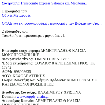
Συνεργασία Transcombi Express Salonica και Mediterra…
1 εβδομάδα πριν
Οδικές Μεταφορές
ΟΦΑΕ και εκπρόσωποι οδικών μεταφορών των Βαλκανίων στο…
2 εβδομάδες πριν
Τοποθετήστε περισσότερων μηνυμάτων
Επωνυμία επιχείρησης:
ΔΗΜΗΤΡΙΑΔΗΣ Θ ΚΑΙ ΣΙΑ
ΜΟΝΟΠΡΟΣΩΠΗ ΙΚΕ
Διακριτικός τίτλος:
ΟΜΙΝD CREATIVES
‘
E
δρα επιχείρησης:
ΣΟΥΛΙΟΥ 8 ΑΓΙΟΣ ΔΗΜΗΤΡΙΟΣ ΤΚ
17342
ΑΦΜ:
998908635
ΔΟΥ:
ΚΕΦΟΔΕ ΑΤΤΙΚΗΣ
Όνομα Ιδιοκτήτη και Νόμιμο Πρόσωπο
: ΔΗΜΗΤΡΙΑΔΗΣ Θ
ΚΑΙ ΣΙΑ ΜΟΝΟΠΡΟΣΩΠΗ ΙΚΕ
Διευθυντής Σύνταξης:
ΒΛΑΔΙΜΗΡΟΥ ΧΡΙΣΤΙΝΑ
Domain
:
www.supply-chain.gr
Δικαιούχος
Domain
:
ΔΗΜΗΤΡΙΑΔΗΣ Θ ΚΑΙ ΣΙΑ
ΜΟΝΟΠΡΟΣΩΠΗ ΙΚΕ