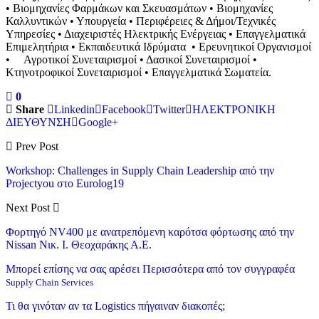
• Βιομηχανίες Φαρμάκων και Σκευασμάτων • Βιομηχανίες
Καλλυντικών • Υπουργεία • Περιφέρειες & Δήμοι/Τεχνικές
Υπηρεσίες • Διαχειριστές Ηλεκτρικής Ενέργειας • Επαγγελματικά
Επιμελητήρια • Εκπαιδευτικά Ιδρύματα • Ερευνητικοί Οργανισμοί
• Αγροτικοί Συνεταιρισμοί • Δασικοί Συνεταιρισμοί •
Κτηνοτροφικοί Συνεταιρισμοί • Επαγγελματικά Σωματεία.
0
Share
Linkedin
Facebook
Twitter
ΗΛΕΚΤΡΟΝΙΚΗ
ΔΙΕΥΘΥΝΣΗ
Google+
Prev Post
Workshop: Challenges in Supply Chain Leadership από την
Projectyou στο Eurolog19
Next Post
Φορτηγό NV400 με ανατρεπόμενη καρότσα φόρτωσης από την
Nissan Νικ. Ι. Θεοχαράκης Α.Ε.
Μπορεί επίσης να σας αρέσει
Περισσότερα από τον συγγραφέα
Supply Chain Services
Τι θα γινόταν αν τα Logistics πήγαιναν διακοπές;