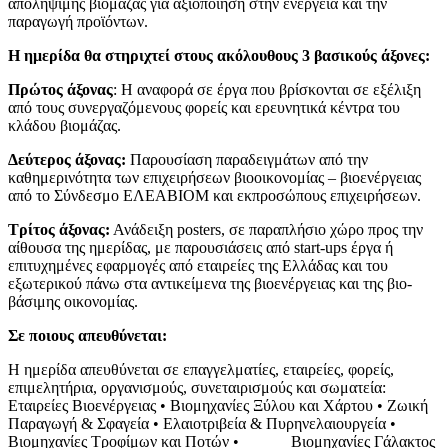
απολήψιμης βιομάζας για αξιοποίηση στην ενέργεια και την
παραγωγή προϊόντων.
Η ημερίδα θα στηριχτεί στους ακόλουθους 3 βασικούς άξονες:
Πρώτος άξονας
: Η αναφορά σε έργα που βρίσκονται σε εξέλιξη
από τους συνεργαζόμενους φορείς και ερευνητικά κέντρα του
κλάδου βιομάζας.
Δεύτερος άξονας:
Παρουσίαση παραδειγμάτων από την
καθημερινότητα των επιχειρήσεων βιοοικονομίας – βιοενέργειας
από το Σύνδεσμο ΕΛΕΑΒΙΟΜ και εκπροσώπους επιχειρήσεων.
Τρίτος άξονας:
Ανάδειξη posters, σε παραπλήσιο χώρο προς την
αίθουσα της ημερίδας, με παρουσιάσεις από start-ups έργα ή
επιτυχημένες εφαρμογές από εταιρείες της Ελλάδας και του
εξωτερικού πάνω στα αντικείμενα της βιοενέργειας και της βιο-
βάσιμης οικονομίας.
Σε ποιους απευθύνεται:
Η ημερίδα απευθύνεται σε επαγγελματίες, εταιρείες, φορείς,
επιμελητήρια, οργανισμούς, συνεταιρισμούς και σωματεία:
Εταιρείες Βιοενέργειας • Βιομηχανίες Ξύλου και Χάρτου • Ζωική
Παραγωγή & Σφαγεία • Ελαιοτριβεία & Πυρηνελαιουργεία •
Βιομηχανίες Τροφίμων και Ποτών • Βιομηχανίες Γάλακτος