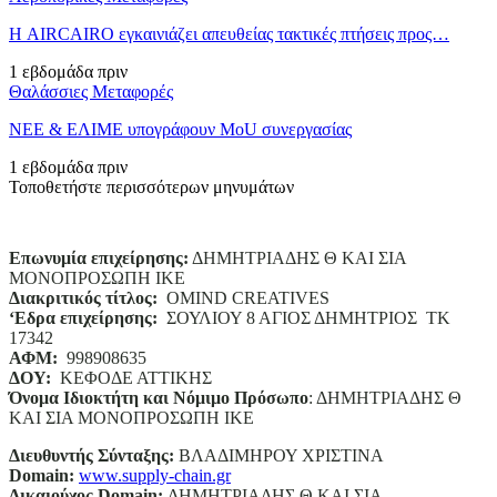
Η AIRCAIRO εγκαινιάζει απευθείας τακτικές πτήσεις προς…
1 εβδομάδα πριν
Θαλάσσιες Μεταφορές
ΝΕΕ & ΕΛΙΜΕ υπογράφουν MoU συνεργασίας
1 εβδομάδα πριν
Τοποθετήστε περισσότερων μηνυμάτων
Επωνυμία επιχείρησης:
ΔΗΜΗΤΡΙΑΔΗΣ Θ ΚΑΙ ΣΙΑ
ΜΟΝΟΠΡΟΣΩΠΗ ΙΚΕ
Διακριτικός τίτλος:
ΟΜΙΝD CREATIVES
‘
E
δρα επιχείρησης:
ΣΟΥΛΙΟΥ 8 ΑΓΙΟΣ ΔΗΜΗΤΡΙΟΣ ΤΚ
17342
ΑΦΜ:
998908635
ΔΟΥ:
ΚΕΦΟΔΕ ΑΤΤΙΚΗΣ
Όνομα Ιδιοκτήτη και Νόμιμο Πρόσωπο
: ΔΗΜΗΤΡΙΑΔΗΣ Θ
ΚΑΙ ΣΙΑ ΜΟΝΟΠΡΟΣΩΠΗ ΙΚΕ
Διευθυντής Σύνταξης:
ΒΛΑΔΙΜΗΡΟΥ ΧΡΙΣΤΙΝΑ
Domain
:
www.supply-chain.gr
Δικαιούχος
Domain
:
ΔΗΜΗΤΡΙΑΔΗΣ Θ ΚΑΙ ΣΙΑ