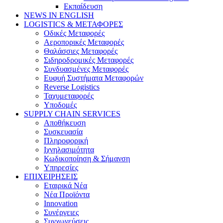
Εκπαίδευση
NEWS IN ENGLISH
LOGISTICS & ΜΕΤΑΦΟΡΕΣ
Οδικές Μεταφορές
Αεροπορικές Μεταφορές
Θαλάσσιες Μεταφορές
Σιδηροδρομικές Μεταφορές
Συνδυασμένες Μεταφορές
Ευφυή Συστήματα Μεταφορών
Reverse Logistics
Ταχυμεταφορές
Υποδομές
SUPPLY CHAIN SERVICES
Αποθήκευση
Συσκευασία
Πληροφορική
Ιχνηλασιμότητα
Κωδικοποίηση & Σήμανση
Υπηρεσίες
ΕΠΙΧΕΙΡΗΣΕΙΣ
Εταιρικά Νέα
Νέα Προϊόντα
Innovation
Συνέργειες
Συγχωνεύσεις