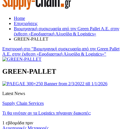
Home
Επιχειρήσεις
Βιομηχανική συσκευασία από την Green Pallet A.E. στην
έκθεση «Εφοδιαστική Αλυσίδα & Logistics»
GREEN-PALLET
Επιστροφή στο "Βιομηχανική συσκευασία από την Green Pallet
A.E. στην έκθεση «Εφοδιαστική Αλυσίδα & Logistics»"
GREEN-PALLET
Latest News
Supply Chain Services
Τι θα γινόταν αν τα Logistics πήγαιναν διακοπές;
1 εβδομάδα πριν
Αεροπορικές Μεταφορές